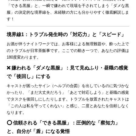
「できる黒服」と、一瞬で嫌われて現場を干されてしまう「ダメな黒
服」の決定的な境界線を、未経験の方にも分かりやすく徹底解説しま
す！
境界線1：トラブル発生時の「対応力」と「スピード」
お酒が伴うナイトワークでは、お客様による無理難題や、酔った上で
のトラブルが日常茶飯事です。ここでの動き一つで、あなたの評価は
180度変わります。
❌ 嫌われる「ダメな黒服」：見て見ぬふり・昼職の感覚
で「後回し」にする
キャストが困ったサイン（ヘルプの合図）を出しているのに気づかな
かったり、「まだ大丈夫だろう」「あとで対応しよう」と昼職の感覚
でタスクを後回しにしたりします。トラブルを放置されたキャストは
「この人は私を守ってくれない」と感じ、二度とあなたを信頼しなく
なります。
⭕ 信頼される「できる黒服」：圧倒的な「察知力」
と、自分が「盾」になる覚悟