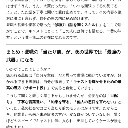
はせず「うん、うん、大変だったね」「いつも頑張ってるの見てる
よ」と、ただ話を丁寧に聞いて受け止めます。そして、その内容を絶
対に誰にも言わず、自分の胸の内に秘め続けます。
昼職の営業や接客で培った
「傾聴力（話を聞くスキル）」
をここで活
かすことで、キャストにとって「この人には何でも話せる、一番の味
方」という唯一無二の存在になれるのです。
まとめ：昼職の「当たり前」が、夜の世界では「最強の
武器」になる
いかがでしたでしょうか？
嫌われる黒服は「自分が主役」だと思って傲慢に動いていますが、好
かれるできる黒服は、自分が徹底して
「キャストを輝かせるための最
高の裏方（サポート役）」
であると自覚しています。
こうして聞くと難しく感じるかもしれませんが、必要なのは
「目配
り」「丁寧な言葉遣い」「約束を守る」「他人の悪口を言わない」
と
いった、昼の社会ではごく当たり前のモラルばかりです。だからこ
そ、他業界から来た未経験者の方が、変な癖がついていない分、驚く
ほどのスピードでキャストに気に入られ、出世していくケースが後を
絶ちません。