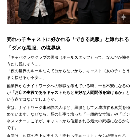
› 会社概要
› グループサイト
› 個人情報保護方針
› オンラインヴィヴィッド
売れっ子キャストに好かれる
「できる黒服」
と嫌われる
› 店舗スタッフ求人
› 女性求人
「ダメな黒服」
の境界線
「キャバクラやクラブの黒服（ホールスタッフ）って、なんだか怖そ
うだし難しそう…」
「夜の世界のルールなんて分からないから、キャスト（女の子）とう
まく接せるか不安…」
他業界からナイトワークへの転職を考えている時、一番不安になるの
が
「お店の主役であるキャストたちと良好な人間関係を築けるか」
と
いう点ではないでしょうか。
実は、ナイトワーク未経験の人ほど、黒服として大成功する素質を秘
めています。なぜなら、昼の仕事で培った「一般的な常識」や「ビジ
ネスマナー」こそが、キャストから信頼される最大の武器になるから
です。
今回は、お店の売上を支える「売れっ子キャスト」から絶賛される