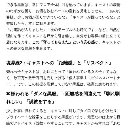
できる黒服は、常にフロア全体に目を配っています。キャストの表情
のわずかな曇り、お酒を飲むペースの乱れを見逃しません。「あのお
客様、少しお酒が回りすぎているな」「キャストが困っているな」と
察知したら、すぐに動きます。
「お電話が入りました」「次のテーブルのお時間です」など、自然な
理由を作ってキャストを席から引き離し、自分がお客様の前に立って
盾になります。この
「守ってもらえた」という安心感
が、キャストか
らの絶大な信頼を生みます。
境界線2：キャストへの「距離感」と「リスペクト」
売れっ子キャストは、お店にとって「雇われている女の子」ではな
く、数百万〜数千万円を売り上げる「個人事業主（ビジネスパートナ
ー）」です。この前提を理解していない黒服は、確実に嫌われます。
❌ 嫌われる「ダメな黒服」：距離感を間違えて「馴れ馴
れしい」「説教をする」
少し仕事に慣れてくると、キャストに対してタメ口で話しかけたり、
プライベートな詮索をしたりする黒服がいます。最悪なのは上から目
線でアドバイス（説教）をすることです。キャストからすれば「あな