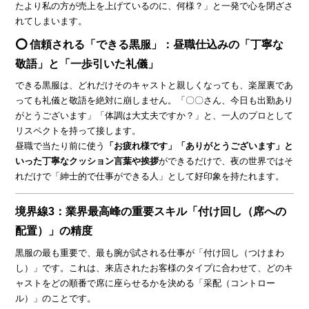
たより私の方が売上を上げているのに、何様？」と一発で心を閉ざさ
れてしまいます。
⭕ 信頼される「できる黒服」：昼職仕込みの「丁寧な
敬語」と「一歩引いた礼儀」
できる黒服は、どれだけそのキャストと親しくなっても、楽屋裏であ
っても礼儀と敬語を絶対に崩しません。「〇〇さん、今日も出勤あり
がとうございます」「体調は大丈夫ですか？」と、一人のプロとして
リスペクトを持って接します。
昼職で当たり前に使う
「お疲れ様です」「ありがとうございます」と
いった丁寧なクッション言葉や挨拶
ができるだけで、夜の世界ではそ
れだけで「紳士的で仕事ができる人」として好印象を持たれます。
境界線3：業界最高峰の重要スキル「付け回し（席への
配置）」の精度
黒服の最も重要で、最も腕が試される仕事が「付け回し（つけまわ
し）」です。これは、来店されたお客様のタイプに合わせて、どのキ
ャストをどの順番で席に座らせるかを決める「采配（コントロー
ル）」のことです。