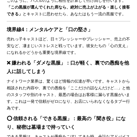
このように、パズルのように相性を計算して付け回しを行います。
「この黒服が選んでくれた席なら、絶対に売上が上がる・楽しく接客
できる」
とキャストに思わせたら、あなたはもう一流の黒服です。
境界線4：メンタルケアと「口の堅さ」
売れっ子キャストほど、日々プレッシャーやプレッシャー、売上の不
安など、凄まじいストレスと戦っています。彼女たちの「心の支え」
になれるかどうかも重要な境界線です。
❌ 嫌われる「ダメな黒服」：口が軽く、裏での愚痴を他
人に話してしまう
ナイトワーク業界は、驚くほど情報の伝達が早いです。キャストから
相談された内容や、裏での愚痴を「ここだけの話なんだけど…」と他
のスタッフや別のキャスト、最悪の場合はお客様に漏らす黒服がいま
す。これは一発で信頼がゼロになり、お店にいられなくなるタブー行
為です。
⭕ 信頼される「できる黒服」：最高の「聞き役」にな
り、秘密は墓場まで持っていく
できる黒服は、キャストが愚痴をこぼしてきた時、余計なアドバイス