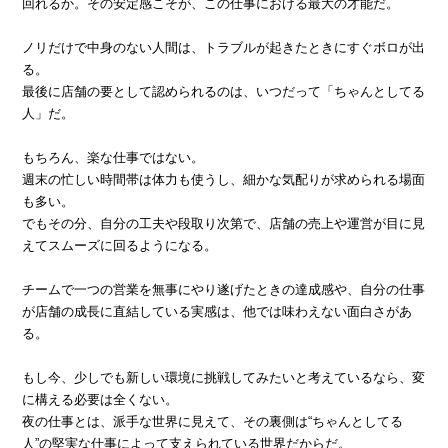
回れるか。その安定感こそが、この仕事における最大の才能だ。
ノリだけで中身のない人間は、トラブルが起きたときにすぐボロが出
る。
最後に店舗の要として認められるのは、いつだって「ちゃんとしてる
人」だ。
もちろん、楽な仕事ではない。
週末の忙しい時間帯は体力も使うし、細かな気配りが求められる場面
も多い。
でもその分、自分の工夫や段取り次第で、店舗の売上や運営が目に見
えてスムーズに回るようになる。
チームで一つの営業を無事にやり遂げたときの達成感や、自分の仕事
が店舗の成長に直結している実感は、他では味わえない面白さがあ
る。
もし今、少しでも新しい環境に挑戦してみたいと考えているなら、変
に構える必要は全くない。
夜の仕事とは、派手な世界に見えて、その裏側は“ちゃんとしてる
人”の堅実な仕事によって支えられている世界だからだ。