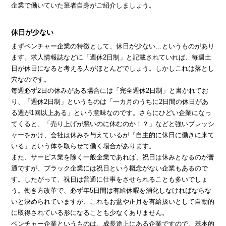
企業で働いていた筆者自身がご紹介しましょう。
休日が少ない
まずベンチャー企業の特徴として、休日が少ない…というものがあり
ます。求人情報誌などに「週休2日制」と記載されていれば、毎週土
日が休日になると考える人がほとんどでしょう。しかしこれは落とし
穴なのです。
毎週必ず2日の休みがある場合には「完全週休2日制」と書かれてお
り、「週休2日制」というものは「一カ月のうちに2日間の休日があ
る週が1回以上ある」という意味なのです。さらにひどい企業になっ
てくると、「売り上げが悪いのに休むのか！？」などと強いプレッシ
ャーをかけ、会社は休みを与えているが『自主的に休日に働きに来て
いる』という体を取らせて働く場合があります。
また、サービス業を除く一般企業であれば、祝日は休みとなるのが普
通ですが、ブラック企業には祝日という概念がない企業もあるので
す。したがって、祝日は普通に仕事をさせられることも多いでしょ
う。働き方改革で、必ず年5日間は有給休暇を消化しなければならな
いと決められていますが、これもお盆や正月を有給扱いとして自動的
に取得されている形になることも少なくありません。
ベンチャー企業というものは、成長途上にある企業ですので、基本的