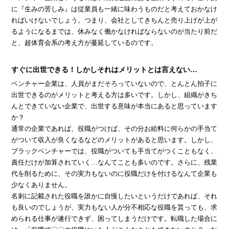
に『生みの苦しみ』は従業員も一緒に味わうものだと考えておかなけ
ればいけないでしょう。つまり、会社としてきちんと売り上げが上が
るようになるまでは、休みなく働かなければならないのが当たり前だ
と、超体育会系の考え方が蔓延しているのです。
すぐに出世できる！しかしそれはメリットとは言えない…
ベンチャー企業は、人員がまだそろっていないので、とんとん拍子に
出世できるのがメリットと考える方は多いです。しかし、組織がきち
んとできていない企業で、出世する意味が本当にあると思っています
か？
通常の企業であれば、役職がつけば、その分お給料に何らかの手当て
がついて収入が良くなるなどのメリットがあると思います。しかし、
ブラックベンチャーでは、役職がついても手当てがつくこともなく、
責任だけが加算されていく…なんてことも多いのです。さらに、残業
代を削るために、その実力もないのに役職だけを付けるなんて企業も
少なくありません。
名刺に記載された役職を誰かに自慢したいというだけであれば、それ
も良いのでしょうが、実力もない人が分不相応な役職を貰っても、求
められる仕事が遂行できず、困ってしまうだけです。転職した場合に