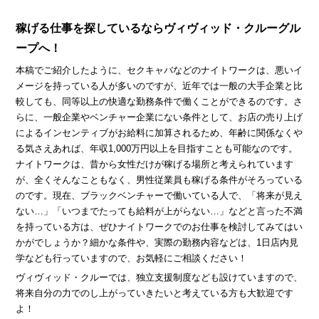
稼げる仕事を探しているならヴィヴィッド・クルーグル
ープへ！
本稿でご紹介したように、セクキャバなどのナイトワークは、悪いイ
メージを持っている人が多いのですが、近年では一般の大手企業と比
較しても、同等以上の快適な勤務条件で働くことができるのです。さ
らに、一般企業やベンチャー企業にない条件として、お店の売り上げ
によるインセンティブがお給料に加算されるため、年齢に関係なくや
る気さえあれば、年収1,000万円以上を目指すことも可能なのです。
ナイトワークは、昔から女性だけが稼げる場所と考えられています
が、全くそんなこともなく、男性従業員も稼げる条件がそろっている
のです。現在、ブラックベンチャーで働いている人で、「将来が見え
ない…」「いつまでたっても給料が上がらない…」などと言った不満
を持っている方は、ぜひナイトワークでのお仕事を検討してみてはい
かがでしょうか？細かな条件や、実際の勤務内容などは、1日店内見
学なども行っていますので、お気軽にご相談ください！
ヴィヴィッド・クルーでは、独立支援制度なども設けていますので、
将来自分の力でのし上がっていきたいと考えている方も大歓迎です
よ！