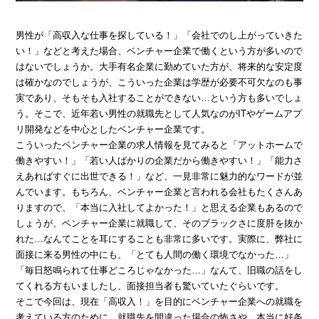
男性が「高収入な仕事を探している！」「会社でのし上がっていきた
い！」などと考えた場合、ベンチャー企業で働くという方が多いので
› 会社概要
› グループサイト
はないでしょうか。大手有名企業に勤めていた方が、将来的な安定度
› 個人情報保護方針
› オンラインヴィヴィッド
は確かなのでしょうが、こういった企業は学歴が必要不可欠なのも事
› 店舗スタッフ求人
› 女性求人
実であり、そもそも入社することができない…という方も多いでしょ
う。そこで、近年若い男性の就職先として人気なのがITやゲームアプ
リ開発などを中心としたベンチャー企業です。
こういったベンチャー企業の求人情報を見てみると「アットホームで
働きやすい！」「若い人ばかりの企業だから働きやすい！」「能力さ
えあればすぐに出世できる！」など、一見非常に魅力的なワードが並
んでいます。もちろん、ベンチャー企業と言われる会社もたくさんあ
りますので、「本当に入社してよかった！」と思える企業もあるので
しょうが、ベンチャー企業に就職して、そのブラックさに度肝を抜か
れた…なんてことを耳にすることも非常に多いです。実際に、弊社に
面接に来る男性の中にも、「とても人間の働く環境でなかった…」
「毎日怒鳴られて仕事どころじゃなかった…」なんて、旧職の話をし
てくれる方もいましたし、面接担当者も驚いていたぐらいです。
そこで今回は、現在「高収入！」を目的にベンチャー企業への就職を
考えている方のために、就職先を間違った場合の怖さや、本当に好条