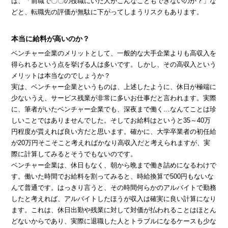
は、「前職で〇〇の役職にいた人がこんなこともできないのか？」な
どと、転職先の評価が無駄に下がってしまうリスクもあります。
本当に給料が高いのか？
ベンチャー企業のメリットとして、一般的な大手企業よりも高収入を
得られるという点を挙げる人は多いです。しかし、その高収入という
メリットは本当なのでしょうか？
実は、ベンチャー企業というものは、上述したように、休日が極端に
少ないうえ、サービス残業が非常に多いお仕事だと言われます。実際
に、筆者がいたベンチャー企業でも、深夜まで働く…なんてことは珍
しいことではありませんでした。そしてお給料はというと35～40万
円程度が貰えれば良い方だと思います。確かに、大学卒業者の初任給
が20万円そこそこと考えればかなり高収入だと考えられますが、実
際に計算してみるとそうでもないのです。
ベンチャー企業は、休日もなく、朝から晩まで働き詰めになるわけで
す。働いた時間でお給料を割ってみると、時給換算で500円もないな
んて普通です。はっきり言うと、その時間何らかのアルバイトで勤務
したと考えれば、アルバイトしたほうが収入は確実に良い計算になり
ます。これは、休日出勤や残業に対して対価が払われることはほとん
どないからであり、実際に退職した人とトラブルになるケースも少な