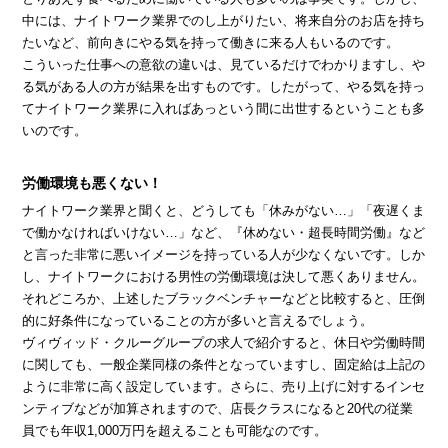
中には、ナイトワーク業界でのし上がりたい、将来自分のお店を持ち
たいなど、前向きにやる気を持って働きに来る人もいるのです。
こういった仕事への意欲の違いは、見ているだけでわかりますし、や
る気がある人の方が結果を出すものです。したがって、やる気を持っ
てナイトワーク業界に入ればあっという間に出世するということも多
いのです。
労働環境も悪くない！
ナイトワーク業界と聞くと、どうしても「休みがない…」「夜遅くま
で働かなければいけない…」など、『休めない・超長時間労働』など
と言った非常に悪いイメージを持っている人が少なくないです。しか
し、ナイトワークにおける男性の労働環境は決して悪くありません。
それどころか、上述したブラックベンチャーなどと比較すると、圧倒
的に好条件になっていることの方が多いと言えるでしょう。
ヴィヴィッド・クルーグループの求人で紹介すると、休日や労働時間
に関しても、一般企業同様の条件となっていますし、固定給は上記の
ように非常に高く設定しています。さらに、売り上げに対するインセ
ンティブなどが加算されますので、店長クラスになると20代の従業
員でも年収1,000万円を超えることも可能なのです。