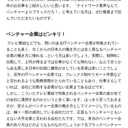
件のお仕事をご紹介したいと思います。「ナイトワーク業界なんて、
ベンチャーよりブラックだろ！」と考えている方は、ぜひ最後まで読
んでいただきたいものです。
ベンチャー企業はピンキリ！
テレビ番組などでも、勢いのあるITベンチャー企業が特集されてい
ることも多く、古くからの日本人の働き方とは全く異なるベンチャー
企業の働き方に憧れる…という方は多いでしょう。実際に、朝8時に
出勤して、上司が帰るまでは仕事がなくても帰れない…なんて古くか
らある悪しき日本の伝統に嫌気がさしている若者は多いことでしょ
う。近年のITベンチャー企業では、フレックス制やリモート作業など
と言われるような勤務形態がとられていることもあり、仕事さえして
いれば、会社に出勤する必要がない企業まであるほどです。
しかし、こういたテレビ番組で特集されるベンチャー企業の姿が全て
の会社に通用するのかというと全く違います。はっきり言っておきま
すが、皆さんがベンチャー企業の働き方としてイメージしているもの
は、極々一部の成功している会社だけで、正直もうベンチャーともい
えない大手企業と言われる会社たちです。では、本当のベンチャー企
業の在り方はどのようなものなのでしょうか？元ブラックベンチャー