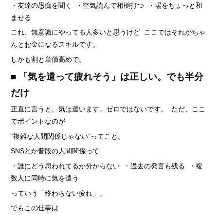
› サイトマップ
・友達の愚痴を聞く ・空気読んで相槌打つ ・場をちょっと和
ませる
› グループサイト
これ、無意識にやってる人多いと思うけど ここではそれがちゃ
› オンラインヴィヴィッド
んとお金になるスキルです。
› 店舗スタッフ求人
しかも割と単価高めで。
■ 「気を遣って疲れそう」は正しい。でも半分
だけ
正直に言うと、気は遣います。ゼロではないです。 ただ、ここ
でポイントなのが
“複雑な人間関係じゃない”ってこと。
SNSとか普段の人間関係って
・誰にどう思われてるか分からない ・過去の発言も残る ・複
数人に同時に気を遣う
っていう「終わらない疲れ」。
でもこの仕事は