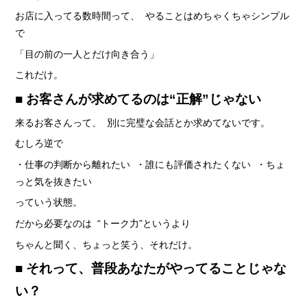
› 人事部について
お店に入ってる数時間って、 やることはめちゃくちゃシンプル
› アリバイ対策万全
で
› 個人ロッカーキレイな更衣室完備
「目の前の一人とだけ向き合う」
これだけ。
■ お客さんが求めてるのは“正解”じゃない
› ニュース・トピックス
来るお客さんって、 別に完璧な会話とか求めてないです。
› お仕事コラム
むしろ逆で
› 先輩たちの声
・仕事の判断から離れたい ・誰にも評価されたくない ・ちょ
› 30歳からのママワーク
っと気を抜きたい
› 用語集
っていう状態。
› カンタン♪LINE面接
だから必要なのは “トーク力”というより
› 卒業生の声
ちゃんと聞く、ちょっと笑う、それだけ。
› 働く女性の「お給料明細」公開中
■ それって、普段あなたがやってることじゃな
› ご応募・お問い合わせ
い？