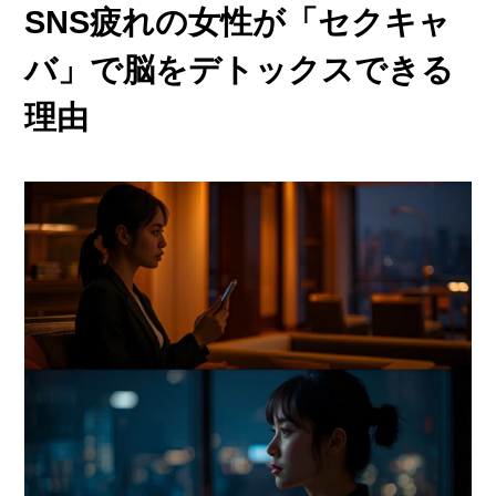
他店との違い
SNS疲れの女性が「セクキャ
› 他店とのお給料比較
バ」で脳をデトックスできる
› 他店との考え方比較
理由
› 他店との待遇の比較
› 他店との送りの比較
› VIVIDCREW十三本店
› VIVIDCREW梅田堂山店
› Madame 2nd virgin 十三
› VIVIDCREWマダム梅田店
› VIVIDCREW Pink Party Paradise
お給料・待遇・環境
› 最低時給5,000円保証