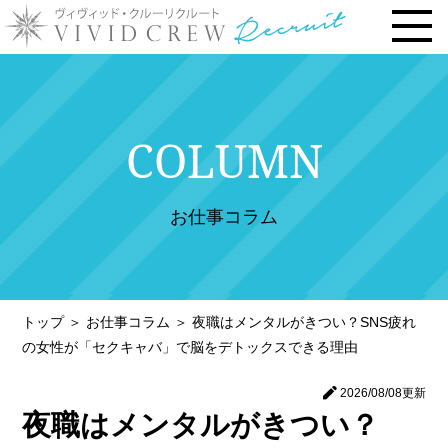
トップページ
COLUMN
お仕事内容
› 時給・お給料について
お仕事コラム
› 勤務地で選ぶ
› 安心の研修システム
› 風俗店・キャバクラ店との違い
トップ
＞
お仕事コラム
＞
夜職はメンタルがきつい？SNS疲れ
› お客様との連絡先交換一切なし
の女性が「セクキャバ」で脳をデトックスできる理由
› 体験入店について
2026/08/08
更新
› 未経験・新人の方へ
夜職はメンタルがきつい？