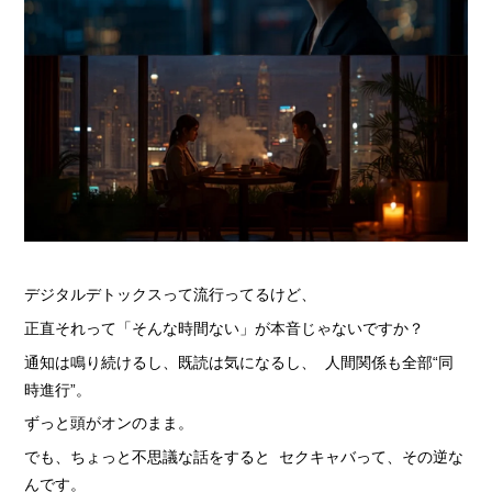
› 完全自由出勤制
› 託児所代金全額負担
› お得な特典
› 連絡先交換、同伴アフター 一切なし！
› 出戻り大歓迎
› 出稼ぎ特典
› 県外でも送り無料
› お友達紹介キャンペーン
デジタルデトックスって流行ってるけど、
› 衣装・ドレス・靴 無料貸出しOK!
正直それって「そんな時間ない」が本音じゃないですか？
› お酒が飲めなくてもOK
通知は鳴り続けるし、既読は気になるし、 人間関係も全部“同
› お給料明細公開中!
時進行”。
ずっと頭がオンのまま。
› 家具家電付デザイナーズマンション完備
でも、ちょっと不思議な話をすると セクキャバって、その逆な
› お給料日払い 即日払いOK!
んです。