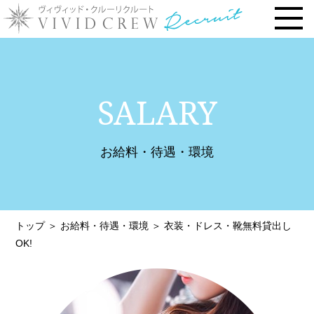
トップページ
SALARY
お仕事内容
› 時給・お給料について
お給料・待遇・環境
› 勤務地で選ぶ
› 安心の研修システム
› 風俗店・キャバクラ店との違い
トップ
＞
お給料・待遇・環境
＞
衣装・ドレス・靴無料貸出し
› お客様との連絡先交換一切なし
OK!
› 体験入店について
› 未経験・新人の方へ