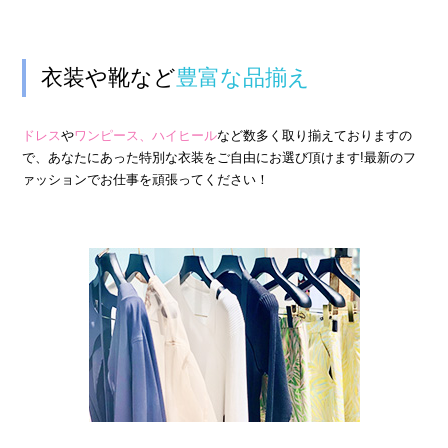
› サイトマップ
› グループサイト
› オンラインヴィヴィッド
衣装や靴など
豊富な品揃え
› 店舗スタッフ求人
ドレス
や
ワンピース、ハイヒール
など数多く取り揃えておりますの
で、あなたにあった特別な衣装をご自由にお選び頂けます!最新のフ
ァッションでお仕事を頑張ってください！