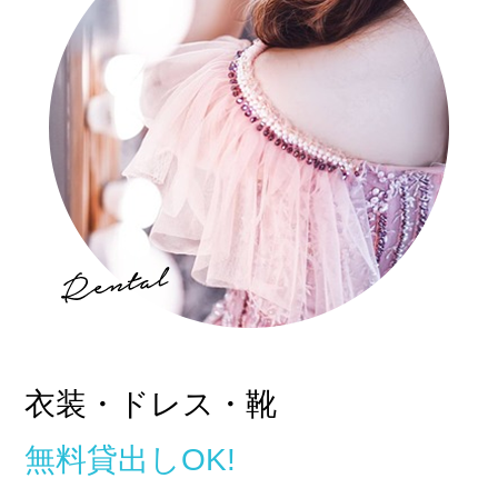
他店との違い
› 他店とのお給料比較
› 他店との考え方比較
› 他店との待遇の比較
› 他店との送りの比較
› VIVIDCREW十三本店
› VIVIDCREW梅田堂山店
› Madame 2nd virgin 十三
› VIVIDCREWマダム梅田店
› VIVIDCREW Pink Party Paradise
衣装・ドレス・靴
お給料・待遇・環境
無料貸出しOK!
› 最低時給5,000円保証