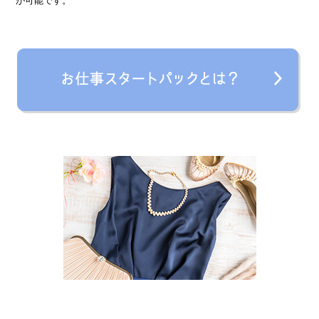
が可能です。
› 人事部について
› アリバイ対策万全
› 個人ロッカーキレイな更衣室完備
› ニュース・トピックス
› お仕事コラム
› 先輩たちの声
› 30歳からのママワーク
› 用語集
› カンタン♪LINE面接
› 卒業生の声
› 働く女性の「お給料明細」公開中
› ご応募・お問い合わせ