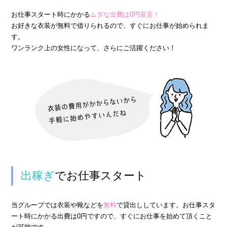
› 完全自由出勤制
お仕事スタート時にかかる
ムダな出費は0円宣言！
お好きな衣装が無料で借りられるので、すぐにお仕事が始められま
› 託児所代金全額負担
す。
› お得な特典
ワンランク上の女性になって、さらにご活躍ください！
› 連絡先交換、同伴アフター 一切なし！
› 出戻り大歓迎
› 出稼ぎ特典
› 県外でも送り無料
› お友達紹介キャンペーン
› 衣装・ドレス・靴 無料貸出しOK!
› お酒が飲めなくてもOK
出稼ぎ
でお仕事スタート
› お給料明細公開中!
› 家具家電付デザイナーズマンション完備
当グループでは衣装や靴などを
無料
で貸出ししています。お仕事スタ
› お給料日払い 即日払いOK!
ート時にかかる出費は0円ですので、すぐにお仕事を始めて頂くこと