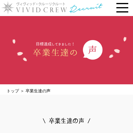
トップページ
お仕事内容
› 時給・お給料について
› 勤務地で選ぶ
› 安心の研修システム
› 風俗店・キャバクラ店との違い
トップ
＞
卒業生達の声
› お客様との連絡先交換一切なし
› 体験入店について
› 未経験・新人の方へ
\ 卒業生達の声 /