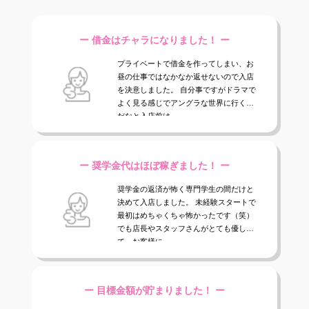
他店との違い
› 他店とのお給料比較
ー 借金はチャラになりました！ ー
› 他店との考え方比較
プライベートで借金を作ってしまい、お
› 他店との待遇の比較
昼の仕事ではなかなか返せないので入店
を決意しました。 自分事ですがドラマで
› 他店との送りの比較
よく見る感じでアングラな世界に行くん
だなと入店前は...
› VIVIDCREW十三本店
ー 奨学金代はほぼ稼ぎました！ ー
› VIVIDCREW梅田堂山店
奨学金の返済が怖く専門学生の間だけと
› Madame 2nd virgin 十三
決めて入店しました。 未経験スタートで
最初はめちゃくちゃ怖かったです（笑）
› VIVIDCREWマダム梅田店
でも店長やスタッフさんがとても優しく
て、お客様に...
› VIVIDCREW Pink Party Paradise
お給料・待遇・環境
ー 目標金額が貯まりました！ ー
› 最低時給5,000円保証