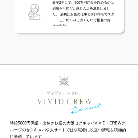
新卒2年目で、500万円貯金を貯めるのは
› 完全自由出勤制
到底不可能だと感じ入店を決意しまし
た。 最初はお昼の仕事と掛け持ちでスタ
› 託児所代金全額負担
ートし、約3～4ヵ月くらいで指名のお客
様が定着し...
› お得な特典
› 連絡先交換、同伴アフター 一切なし！
› 出戻り大歓迎
› 出稼ぎ特典
› 県外でも送り無料
› お友達紹介キャンペーン
› 衣装・ドレス・靴 無料貸出しOK!
› お酒が飲めなくてもOK
› お給料明細公開中!
› 家具家電付デザイナーズマンション完備
時給5000円保証・出稼ぎ歓迎の大阪セクキャバVIVID・CREWグ
› お給料日払い 即日払いOK!
ループのセクキャバ求人サイトでは求職者に役立つ情報を積極的
に発信しています。