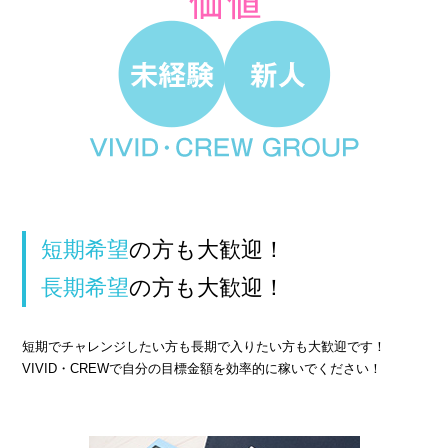
› 人事部について
› アリバイ対策万全
› 個人ロッカーキレイな更衣室完備
› ニュース・トピックス
› お仕事コラム
› 先輩たちの声
短期希望
の方も大歓迎！
› 30歳からのママワーク
長期希望
の方も大歓迎！
› 用語集
› カンタン♪LINE面接
短期でチャレンジしたい方も長期で入りたい方も大歓迎です！
› 卒業生の声
VIVID・CREWで自分の目標金額を効率的に稼いでください！
› 働く女性の「お給料明細」公開中
› ご応募・お問い合わせ