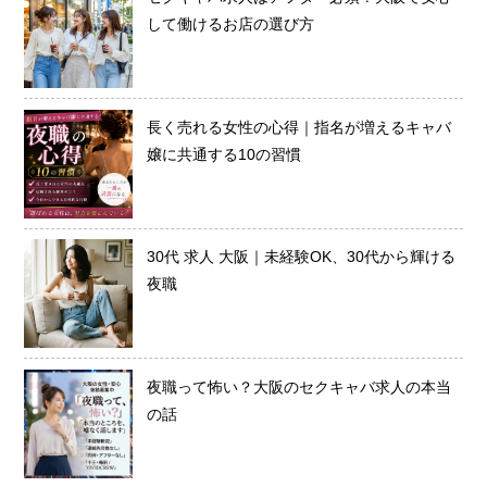
して働けるお店の選び方
長く売れる女性の心得｜指名が増えるキャバ
嬢に共通する10の習慣
30代 求人 大阪｜未経験OK、30代から輝ける
夜職
夜職って怖い？大阪のセクキャバ求人の本当
の話