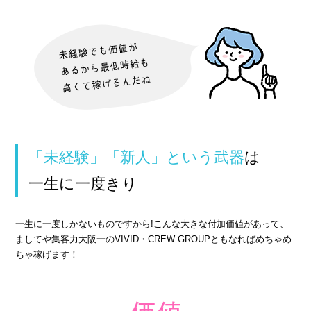
› 完全自由出勤制
› 託児所代金全額負担
› お得な特典
› 連絡先交換、同伴アフター 一切なし！
› 出戻り大歓迎
› 出稼ぎ特典
› 県外でも送り無料
「未経験」「新人」という武器
は
› お友達紹介キャンペーン
一生に一度きり
› 衣装・ドレス・靴 無料貸出しOK!
› お酒が飲めなくてもOK
一生に一度しかないものですから!こんな大きな付加価値があって、
ましてや集客力大阪一のVIVID・CREW GROUPともなればめちゃめ
› お給料明細公開中!
ちゃ稼げます！
› 家具家電付デザイナーズマンション完備
› お給料日払い 即日払いOK!