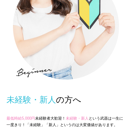
他店との違い
› 他店とのお給料比較
› 他店との考え方比較
› 他店との待遇の比較
› 他店との送りの比較
› VIVIDCREW十三本店
› VIVIDCREW梅田堂山店
› Madame 2nd virgin 十三
› VIVIDCREWマダム梅田店
未経験・新人
の方へ
› VIVIDCREW Pink Party Paradise
最低時給5,000円
未経験者大歓迎！
未経験・新人
という武器は一生に
お給料・待遇・環境
一度きり！「未経験」「新人」というのは大変価値があります。
› 最低時給5,000円保証