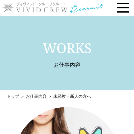
トップページ
WORKS
お仕事内容
› 時給・お給料について
お仕事内容
› 勤務地で選ぶ
› 安心の研修システム
› 風俗店・キャバクラ店との違い
トップ
＞
お仕事内容
＞
未経験・新人の方へ
› お客様との連絡先交換一切なし
› 体験入店について
› 未経験・新人の方へ