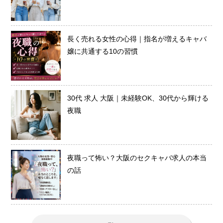
長く売れる女性の心得｜指名が増えるキャバ
嬢に共通する10の習慣
30代 求人 大阪｜未経験OK、30代から輝ける
夜職
夜職って怖い？大阪のセクキャバ求人の本当
の話