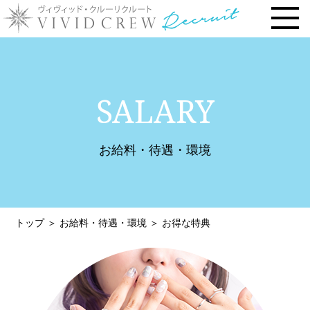
トップページ
SALARY
お仕事内容
› 時給・お給料について
お給料・待遇・環境
› 勤務地で選ぶ
› 安心の研修システム
› 風俗店・キャバクラ店との違い
トップ
＞
お給料・待遇・環境
＞
お得な特典
› お客様との連絡先交換一切なし
› 体験入店について
› 未経験・新人の方へ