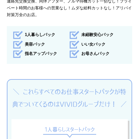
連絡先交換交換、同伴アフター、ノルマ待機カット一切なし！プライ
› 完全自由出勤制
ベート時間のお客様への営業なし！ムダな給料カットなし！アリバイ
対策万全のお店。
› 託児所代金全額負担
› お得な特典
1人暮らしパック
未経験安心パック
› 連絡先交換、同伴アフター 一切なし！
美容パック
いい女パック
› 出戻り大歓迎
指名アップパック
お母さんパック
› 出稼ぎ特典
› 県外でも送り無料
› お友達紹介キャンペーン
› 衣装・ドレス・靴 無料貸出しOK!
＼ これらすべてのお仕事スタートパックが特
› お酒が飲めなくてもOK
典でついてくるのはVIVIDグループだけ！ ／
› お給料明細公開中!
› 家具家電付デザイナーズマンション完備
1人暮らしスタートパック
› お給料日払い 即日払いOK!