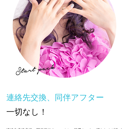
他店との違い
› 他店とのお給料比較
› 他店との考え方比較
› 他店との待遇の比較
› 他店との送りの比較
› VIVIDCREW十三本店
› VIVIDCREW梅田堂山店
› Madame 2nd virgin 十三
› VIVIDCREWマダム梅田店
連絡先交換、同伴アフター
› VIVIDCREW Pink Party Paradise
一切なし！
お給料・待遇・環境
› 最低時給5,000円保証