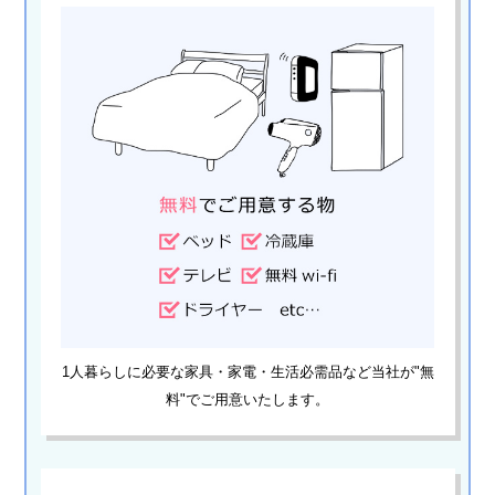
› 人事部について
› アリバイ対策万全
› 個人ロッカーキレイな更衣室完備
› ニュース・トピックス
› お仕事コラム
› 先輩たちの声
› 30歳からのママワーク
› 用語集
› カンタン♪LINE面接
1人暮らしに必要な家具・家電・生活必需品など当社が"無
› 卒業生の声
料"でご用意いたします。
› 働く女性の「お給料明細」公開中
› ご応募・お問い合わせ