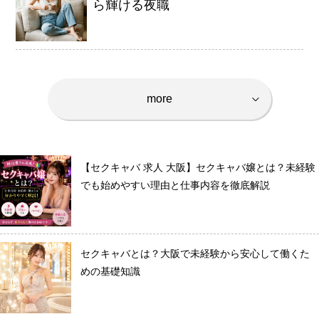
ら輝ける夜職
› 完全自由出勤制
› 託児所代金全額負担
› お得な特典
› 連絡先交換、同伴アフター 一切なし！
more
∨
› 出戻り大歓迎
› 出稼ぎ特典
› 県外でも送り無料
【セクキャバ 求人 大阪】セクキャバ嬢とは？未経験
› お友達紹介キャンペーン
でも始めやすい理由と仕事内容を徹底解説
› 衣装・ドレス・靴 無料貸出しOK!
› お酒が飲めなくてもOK
› お給料明細公開中!
セクキャバとは？大阪で未経験から安心して働くた
めの基礎知識
› 家具家電付デザイナーズマンション完備
› お給料日払い 即日払いOK!