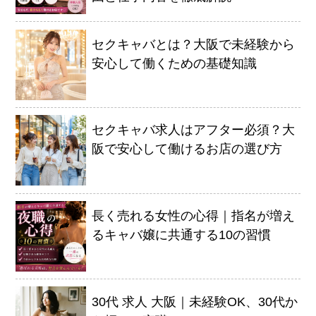
他店との違い
› 他店とのお給料比較
セクキャバとは？大阪で未経験から
› 他店との考え方比較
安心して働くための基礎知識
› 他店との待遇の比較
› 他店との送りの比較
セクキャバ求人はアフター必須？大
阪で安心して働けるお店の選び方
› VIVIDCREW十三本店
› VIVIDCREW梅田堂山店
› Madame 2nd virgin 十三
長く売れる女性の心得｜指名が増え
› VIVIDCREWマダム梅田店
るキャバ嬢に共通する10の習慣
› VIVIDCREW Pink Party Paradise
お給料・待遇・環境
30代 求人 大阪｜未経験OK、30代か
› 最低時給5,000円保証