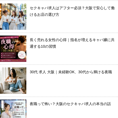
› 人事部について
セクキャバ求人はアフター必須？大阪で安心して働
› アリバイ対策万全
けるお店の選び方
› 個人ロッカーキレイな更衣室完備
長く売れる女性の心得｜指名が増えるキャバ嬢に共
› ニュース・トピックス
通する10の習慣
› お仕事コラム
› 先輩たちの声
› 30歳からのママワーク
30代 求人 大阪｜未経験OK、30代から輝ける夜職
› 用語集
› カンタン♪LINE面接
› 卒業生の声
› 働く女性の「お給料明細」公開中
夜職って怖い？大阪のセクキャバ求人の本当の話
› ご応募・お問い合わせ