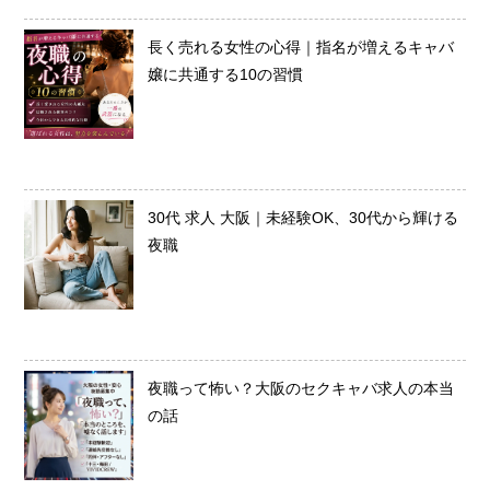
長く売れる女性の心得｜指名が増えるキャバ
嬢に共通する10の習慣
30代 求人 大阪｜未経験OK、30代から輝ける
夜職
夜職って怖い？大阪のセクキャバ求人の本当
の話