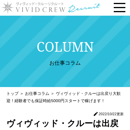
トップページ
COLUMN
お仕事内容
› 時給・お給料について
お仕事コラム
› 勤務地で選ぶ
› 安心の研修システム
› 風俗店・キャバクラ店との違い
トップ
＞
お仕事コラム
＞
ヴィヴィッド・クルーは出戻り大歓
› お客様との連絡先交換一切なし
迎！経験者でも保証時給5000円スタートで稼げます！
› 体験入店について
2022/10/22
更新
› 未経験・新人の方へ
ヴィヴィッド・クルーは出戻