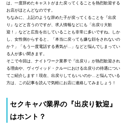
› 人事部について
は、一度辞めたキャストがまた戻ってくることを熱烈歓迎する
お店がほとんどなのです。
› アリバイ対策万全
ちなみに、上記のような辞めた子が戻ってくることを『出戻
› 個人ロッカーキレイな更衣室完備
り』などと言うのですが、求人情報などにも「出戻り大歓
迎！」などと広告を出していることも非常に多いですね。しか
し、女性側からすると、「本当に戻っても嫌な顔をされないの
› ニュース・トピックス
か？」「もう一度電話する勇気が…」などと悩んでしまってい
る人が多い聞きます。
› お仕事コラム
そこで今回は、ナイトワーク業界で『出戻り』が熱烈歓迎され
› 先輩たちの声
る理由や、ヴィヴィッド・クルーにおける出戻りの待遇につい
› 30歳からのママワーク
てご紹介します！現在、出戻りしてもいいのか…と悩んでいる
方は、この記事を読んで気軽にお店に連絡してみましょう！
› 用語集
› カンタン♪LINE面接
セクキャバ業界の『出戻り歓迎』
› 卒業生の声
› 働く女性の「お給料明細」公開中
はホント？
› ご応募・お問い合わせ