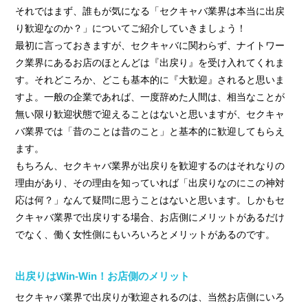
› サイトマップ
それではまず、誰もが気になる「セクキャバ業界は本当に出戻
› グループサイト
り歓迎なのか？」についてご紹介していきましょう！
最初に言っておきますが、セクキャバに関わらず、ナイトワー
› オンラインヴィヴィッド
ク業界にあるお店のほとんどは『出戻り』を受け入れてくれま
› 店舗スタッフ求人
す。それどころか、どこも基本的に『大歓迎』されると思いま
すよ。一般の企業であれば、一度辞めた人間は、相当なことが
無い限り歓迎状態で迎えることはないと思いますが、セクキャ
バ業界では「昔のことは昔のこと」と基本的に歓迎してもらえ
ます。
もちろん、セクキャバ業界が出戻りを歓迎するのはそれなりの
理由があり、その理由を知っていれば「出戻りなのにこの神対
応は何？」なんて疑問に思うことはないと思います。しかもセ
クキャバ業界で出戻りする場合、お店側にメリットがあるだけ
でなく、働く女性側にもいろいろとメリットがあるのです。
出戻りはWin-Win！お店側のメリット
セクキャバ業界で出戻りが歓迎されるのは、当然お店側にいろ