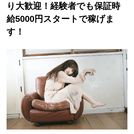
他店との違い
り大歓迎！経験者でも保証時
› 他店とのお給料比較
給5000円スタートで稼げま
› 他店との考え方比較
す！
› 他店との待遇の比較
› 他店との送りの比較
› VIVIDCREW十三本店
› VIVIDCREW梅田堂山店
› Madame 2nd virgin 十三
› VIVIDCREWマダム梅田店
› VIVIDCREW Pink Party Paradise
お給料・待遇・環境
› 最低時給5,000円保証