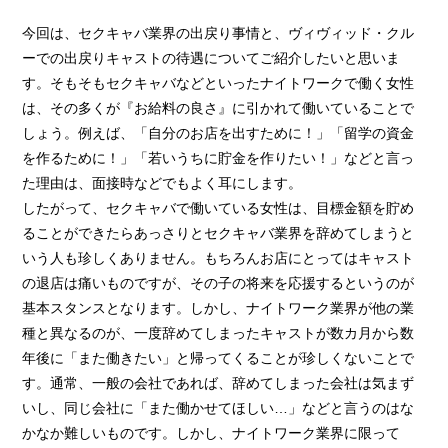
› 完全自由出勤制
今回は、セクキャバ業界の出戻り事情と、ヴィヴィッド・クル
› 託児所代金全額負担
ーでの出戻りキャストの待遇についてご紹介したいと思いま
す。そもそもセクキャバなどといったナイトワークで働く女性
› お得な特典
は、その多くが『お給料の良さ』に引かれて働いていることで
› 連絡先交換、同伴アフター 一切なし！
しょう。例えば、「自分のお店を出すために！」「留学の資金
› 出戻り大歓迎
を作るために！」「若いうちに貯金を作りたい！」などと言っ
た理由は、面接時などでもよく耳にします。
› 出稼ぎ特典
したがって、セクキャバで働いている女性は、目標金額を貯め
› 県外でも送り無料
ることができたらあっさりとセクキャバ業界を辞めてしまうと
› お友達紹介キャンペーン
いう人も珍しくありません。もちろんお店にとってはキャスト
の退店は痛いものですが、その子の将来を応援するというのが
› 衣装・ドレス・靴 無料貸出しOK!
基本スタンスとなります。しかし、ナイトワーク業界が他の業
› お酒が飲めなくてもOK
種と異なるのが、一度辞めてしまったキャストが数カ月から数
› お給料明細公開中!
年後に「また働きたい」と帰ってくることが珍しくないことで
す。通常、一般の会社であれば、辞めてしまった会社は気まず
› 家具家電付デザイナーズマンション完備
いし、同じ会社に「また働かせてほしい…」などと言うのはな
› お給料日払い 即日払いOK!
かなか難しいものです。しかし、ナイトワーク業界に限って