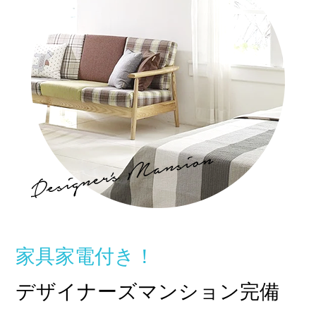
他店との違い
› 他店とのお給料比較
› 他店との考え方比較
› 他店との待遇の比較
› 他店との送りの比較
› VIVIDCREW十三本店
› VIVIDCREW梅田堂山店
› Madame 2nd virgin 十三
› VIVIDCREWマダム梅田店
› VIVIDCREW Pink Party Paradise
家具家電付き！
お給料・待遇・環境
デザイナーズマンション完備
› 最低時給5,000円保証