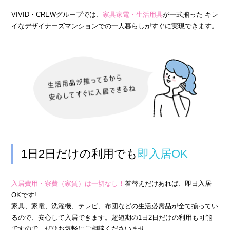
› 完全自由出勤制
VIVID・CREWグループでは、
家具家電・生活用具
が一式揃った キレ
イなデザイナーズマンションでの一人暮らしがすぐに実現できます。
› 託児所代金全額負担
› お得な特典
› 連絡先交換、同伴アフター 一切なし！
› 出戻り大歓迎
› 出稼ぎ特典
› 県外でも送り無料
› お友達紹介キャンペーン
› 衣装・ドレス・靴 無料貸出しOK!
1日2日だけの利用でも
即入居OK
› お酒が飲めなくてもOK
› お給料明細公開中!
入居費用・寮費（家賃）は一切なし！
着替えだけあれば、即日入居
OKです!
› 家具家電付デザイナーズマンション完備
家具、家電、洗濯機、テレビ、布団などの生活必需品が全て揃ってい
› お給料日払い 即日払いOK!
るので、安心して入居できます。超短期の1日2日だけの利用も可能
ですので、ぜひお気軽にご相談くださいませ。