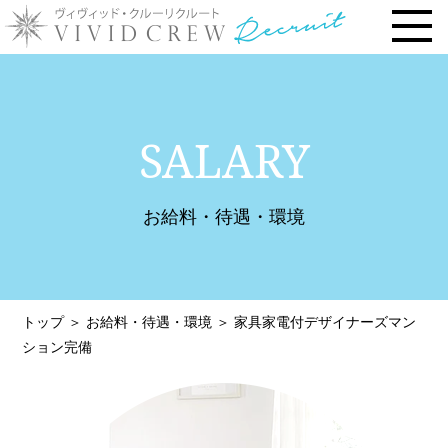
トップページ
SALARY
お仕事内容
› 時給・お給料について
お給料・待遇・環境
› 勤務地で選ぶ
› 安心の研修システム
› 風俗店・キャバクラ店との違い
トップ
＞
お給料・待遇・環境
＞
家具家電付デザイナーズマン
› お客様との連絡先交換一切なし
ション完備
› 体験入店について
› 未経験・新人の方へ