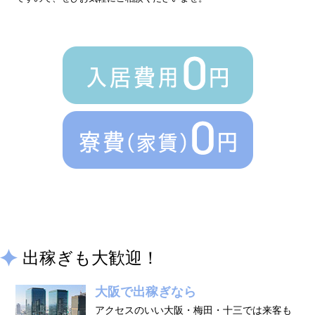
› 人事部について
› アリバイ対策万全
› 個人ロッカーキレイな更衣室完備
› ニュース・トピックス
› お仕事コラム
› 先輩たちの声
› 30歳からのママワーク
› 用語集
› カンタン♪LINE面接
› 卒業生の声
出稼ぎも大歓迎！
› 働く女性の「お給料明細」公開中
大阪で出稼ぎなら
› ご応募・お問い合わせ
アクセスのいい大阪・梅田・十三では来客も