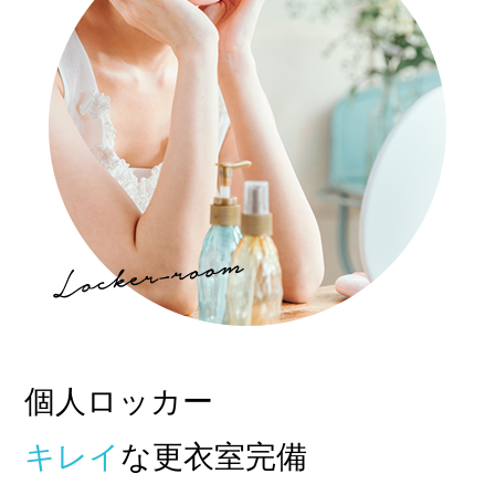
他店との違い
› 他店とのお給料比較
› 他店との考え方比較
› 他店との待遇の比較
› 他店との送りの比較
› VIVIDCREW十三本店
› VIVIDCREW梅田堂山店
› Madame 2nd virgin 十三
› VIVIDCREWマダム梅田店
› VIVIDCREW Pink Party Paradise
個人ロッカー
お給料・待遇・環境
キレイ
な更衣室完備
› 最低時給5,000円保証