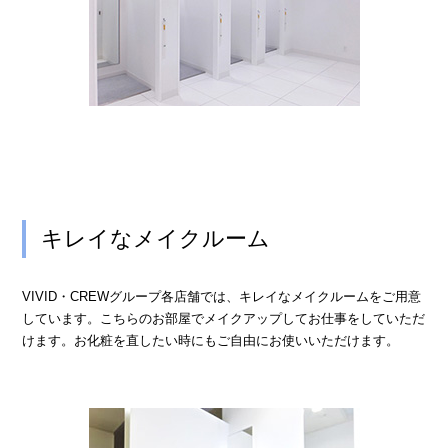
› 人事部について
› アリバイ対策万全
› 個人ロッカーキレイな更衣室完備
› ニュース・トピックス
› お仕事コラム
› 先輩たちの声
キレイなメイクルーム
› 30歳からのママワーク
› 用語集
VIVID・CREWグループ各店舗では、キレイなメイクルームをご用意
しています。こちらのお部屋でメイクアップしてお仕事をしていただ
› カンタン♪LINE面接
けます。お化粧を直したい時にもご自由にお使いいただけます。
› 卒業生の声
› 働く女性の「お給料明細」公開中
› ご応募・お問い合わせ