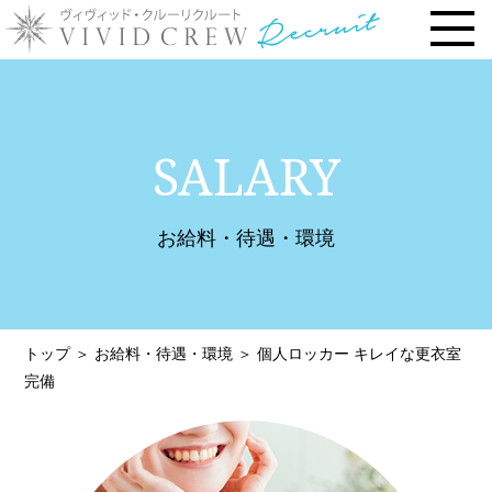
トップページ
SALARY
お仕事内容
› 時給・お給料について
お給料・待遇・環境
› 勤務地で選ぶ
› 安心の研修システム
› 風俗店・キャバクラ店との違い
トップ
＞
お給料・待遇・環境
＞
個人ロッカー キレイな更衣室
› お客様との連絡先交換一切なし
完備
› 体験入店について
› 未経験・新人の方へ