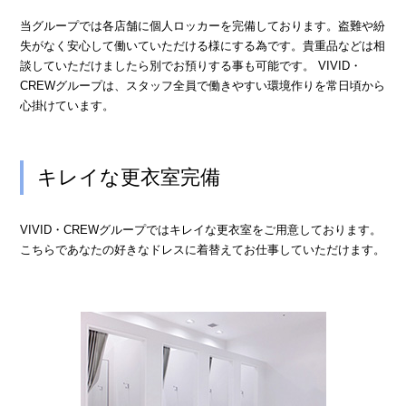
› 完全自由出勤制
当グループでは各店舗に個人ロッカーを完備しております。盗難や紛
失がなく安心して働いていただける様にする為です。貴重品などは相
› 託児所代金全額負担
談していただけましたら別でお預りする事も可能です。 VIVID・
› お得な特典
CREWグループは、スタッフ全員で働きやすい環境作りを常日頃から
心掛けています。
› 連絡先交換、同伴アフター 一切なし！
› 出戻り大歓迎
› 出稼ぎ特典
キレイな更衣室完備
› 県外でも送り無料
› お友達紹介キャンペーン
VIVID・CREWグループではキレイな更衣室をご用意しております。
こちらであなたの好きなドレスに着替えてお仕事していただけます。
› 衣装・ドレス・靴 無料貸出しOK!
› お酒が飲めなくてもOK
› お給料明細公開中!
› 家具家電付デザイナーズマンション完備
› お給料日払い 即日払いOK!