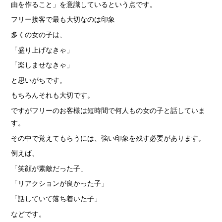
› 人事部について
由を作ること」を意識しているという点です。
› アリバイ対策万全
フリー接客で最も大切なのは印象
多くの女の子は、
› 個人ロッカーキレイな更衣室完備
「盛り上げなきゃ」
「楽しませなきゃ」
› ニュース・トピックス
と思いがちです。
› お仕事コラム
もちろんそれも大切です。
ですがフリーのお客様は短時間で何人もの女の子と話していま
› 先輩たちの声
す。
› 30歳からのママワーク
その中で覚えてもらうには、強い印象を残す必要があります。
› 用語集
例えば、
› カンタン♪LINE面接
「笑顔が素敵だった子」
› 卒業生の声
「リアクションが良かった子」
› 働く女性の「お給料明細」公開中
「話していて落ち着いた子」
› ご応募・お問い合わせ
などです。