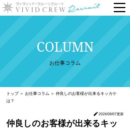
トップページ
COLUMN
お仕事内容
› 時給・お給料について
お仕事コラム
› 勤務地で選ぶ
› 安心の研修システム
› 風俗店・キャバクラ店との違い
トップ
＞
お仕事コラム
＞
仲良しのお客様が出来るキッカケ
› お客様との連絡先交換一切なし
は？
› 体験入店について
2026/08/07
更新
› 未経験・新人の方へ
仲良しのお客様が出来るキッ