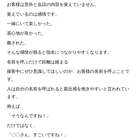
› サイトマップ
お客様は意外と会話の内容を覚えていません。
› グループサイト
覚えているのは感情です。
› オンラインヴィヴィッド
一緒にいて楽しかった。
› 店舗スタッフ求人
居心地が良かった。
癒された。
そんな感情が残ると指名につながりやすくなります。
名前を呼ぶだけで距離は縮まる
接客中にぜひ意識してほしいのが、お客様の名前を呼ぶことで
す。
人は自分の名前を呼ばれると親近感を抱きやすいと言われてい
ます。
例えば、
「そうなんですね！」
だけではなく、
「〇〇さん、すごいですね！」