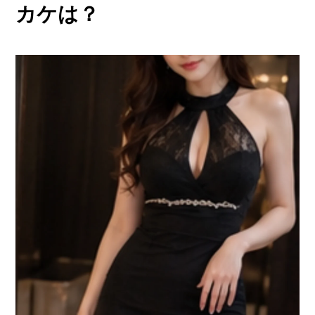
他店との違い
カケは？
› 他店とのお給料比較
› 他店との考え方比較
› 他店との待遇の比較
› 他店との送りの比較
› VIVIDCREW十三本店
› VIVIDCREW梅田堂山店
› Madame 2nd virgin 十三
› VIVIDCREWマダム梅田店
› VIVIDCREW Pink Party Paradise
お給料・待遇・環境
› 最低時給5,000円保証