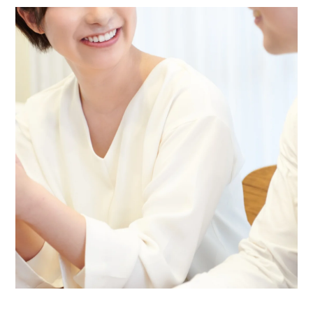
他店との違い
› 他店とのお給料比較
› 他店との考え方比較
› 他店との待遇の比較
› 他店との送りの比較
› VIVIDCREW十三本店
› VIVIDCREW梅田堂山店
› Madame 2nd virgin 十三
› VIVIDCREWマダム梅田店
› VIVIDCREW Pink Party Paradise
お給料・待遇・環境
› 最低時給5,000円保証