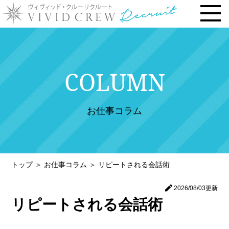
トップページ
COLUMN
お仕事内容
› 時給・お給料について
お仕事コラム
› 勤務地で選ぶ
› 安心の研修システム
› 風俗店・キャバクラ店との違い
トップ
＞
お仕事コラム
＞
リピートされる会話術
› お客様との連絡先交換一切なし
› 体験入店について
2026/08/03
更新
リピートされる会話術
› 未経験・新人の方へ