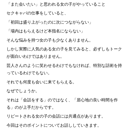
「また会いたい」と思われる女の子がやっていること
› 完全自由出勤制
セクキャバの仕事をしていると、
› 託児所代金全額負担
「初回は盛り上がったのに次につながらない」
› お得な特典
「場内はもらえるけど本指名にならない」
› 連絡先交換、同伴アフター 一切なし！
そんな悩みを持つ女の子も少なくありません。
› 出戻り大歓迎
しかし実際に人気のある女の子を見てみると、必ずしもトーク
› 出稼ぎ特典
が面白いわけではありません。
› 県外でも送り無料
芸人さんのように笑わせるわけでもなければ、特別な話術を持
っているわけでもない。
› お友達紹介キャンペーン
それでも何度も会いに来てもらえる。
› 衣装・ドレス・靴 無料貸出しOK!
なぜでしょうか。
› お酒が飲めなくてもOK
それは「会話をする」のではなく、「居心地の良い時間を作
› お給料明細公開中!
る」のが上手だからです。
› 家具家電付デザイナーズマンション完備
リピートされる女の子の会話には共通点があります。
› お給料日払い 即日払いOK!
今回はそのポイントについてお話ししていきます。