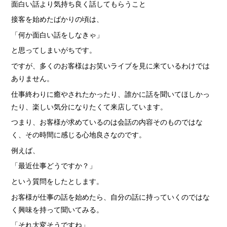
› 人事部について
面白い話より気持ち良く話してもらうこと
› アリバイ対策万全
接客を始めたばかりの頃は、
「何か面白い話をしなきゃ」
› 個人ロッカーキレイな更衣室完備
と思ってしまいがちです。
ですが、多くのお客様はお笑いライブを見に来ているわけでは
ありません。
› ニュース・トピックス
仕事終わりに癒やされたかったり、誰かに話を聞いてほしかっ
› お仕事コラム
たり、楽しい気分になりたくて来店しています。
› 先輩たちの声
つまり、お客様が求めているのは会話の内容そのものではな
› 30歳からのママワーク
く、その時間に感じる心地良さなのです。
› 用語集
例えば、
› カンタン♪LINE面接
「最近仕事どうですか？」
› 卒業生の声
という質問をしたとします。
› 働く女性の「お給料明細」公開中
お客様が仕事の話を始めたら、自分の話に持っていくのではな
く興味を持って聞いてみる。
› ご応募・お問い合わせ
「それ大変そうですね」