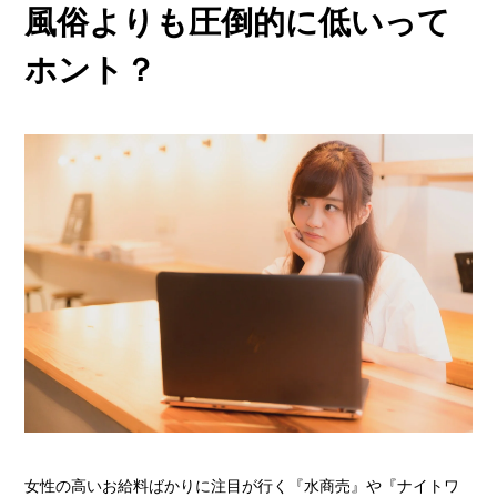
他店との違い
風俗よりも圧倒的に低いって
› 他店とのお給料比較
ホント？
› 他店との考え方比較
› 他店との待遇の比較
› 他店との送りの比較
› VIVIDCREW十三本店
› VIVIDCREW梅田堂山店
› Madame 2nd virgin 十三
› VIVIDCREWマダム梅田店
› VIVIDCREW Pink Party Paradise
お給料・待遇・環境
女性の高いお給料ばかりに注目が行く『水商売』や『ナイトワ
› 最低時給5,000円保証