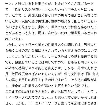
ーク』と呼ばれるお仕事ですが、お金がたくさん稼げる一方
› 完全自由出勤制
で、「性病リスクが怖い…」などといった声をよく耳にしま
› 託児所代金全額負担
す。近年では、外国人観光客が日本の風俗で遊ぶことも増えて
› お得な特典
いるため、風俗で遊ぶ男性側が性病の感染を心配しているとい
うのはよく見ますし、実際に、風俗で遊んで性病を移されたこ
› 連絡先交換、同伴アフター 一切なし！
とがあるという人は、周りに言わないだけで相当数いると言わ
› 出戻り大歓迎
れています。
› 出稼ぎ特典
しかし、ナイトワーク業界の性病リスクに関しては、男性より
も働く女性の方が脅威にさらされていると言えるのではないで
› 県外でも送り無料
しょうか。なぜかというと、サービスを受ける側も提供する側
› お友達紹介キャンペーン
でも、接触していることは同じですので、どちらも同じくらい
› 衣装・ドレス・靴 無料貸出しOK!
の確率で感染リスクがあると言えます。しかも、男性であれば
月に数回程度遊べば多いぐらいですが、働く女性側は1日に何人
› お酒が飲めなくてもOK
もの異なる男性の相手をするわけですから、そもそも母数が多
› お給料明細公開中!
く、圧倒的に性病リスクが高いとも言えるという訳です。
› 家具家電付デザイナーズマンション完備
ここまでの話だけを考えると、高いお給料だとしても「とても
ナイトワークなんてできない…」と思った方が多いかもしれま
› お給料日払い 即日払いOK!
せん。しかし、一口にナイトワークと言っても業種はさまざま