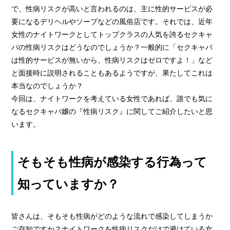
› 人事部について
で、性病リスクが高いと言われるのは、主に性的サービスが必
› アリバイ対策万全
要になるデリヘルやソープなどの風俗店です。それでは、近年
女性のナイトワークとしてトップクラスの人気を誇るセクキャ
› 個人ロッカーキレイな更衣室完備
バの性病リスクはどうなのでしょうか？一般的に「セクキャバ
は性的サービスが無いから、性病リスクはゼロですよ！」など
と面接時に説明されることもあるようですが、果たしてこれは
› ニュース・トピックス
本当なのでしょうか？
› お仕事コラム
今回は、ナイトワークを考えている女性であれば、誰でも気に
なるセクキャバ嬢の『性病リスク』に関してご紹介したいと思
› 先輩たちの声
います。
› 30歳からのママワーク
› 用語集
そもそも性病が感染する行為って
› カンタン♪LINE面接
知っていますか？
› 卒業生の声
› 働く女性の「お給料明細」公開中
皆さんは、そもそも性病がどのような流れで感染してしまうか
› ご応募・お問い合わせ
ご存知ですか？ナイトワークを性病リスクだけで避けている女