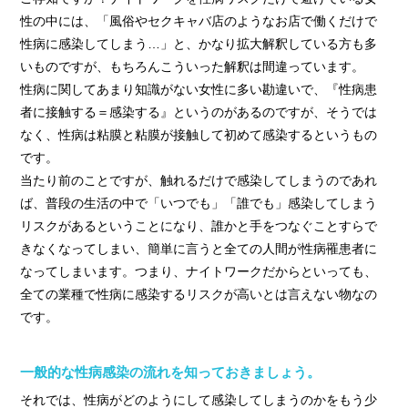
› サイトマップ
性の中には、「風俗やセクキャバ店のようなお店で働くだけで
› グループサイト
性病に感染してしまう…」と、かなり拡大解釈している方も多
› オンラインヴィヴィッド
いものですが、もちろんこういった解釈は間違っています。
性病に関してあまり知識がない女性に多い勘違いで、『性病患
› 店舗スタッフ求人
者に接触する＝感染する』というのがあるのですが、そうでは
なく、性病は粘膜と粘膜が接触して初めて感染するというもの
です。
当たり前のことですが、触れるだけで感染してしまうのであれ
ば、普段の生活の中で「いつでも」「誰でも」感染してしまう
リスクがあるということになり、誰かと手をつなぐことすらで
きなくなってしまい、簡単に言うと全ての人間が性病罹患者に
なってしまいます。つまり、ナイトワークだからといっても、
全ての業種で性病に感染するリスクが高いとは言えない物なの
です。
一般的な性病感染の流れを知っておきましょう。
それでは、性病がどのようにして感染してしまうのかをもう少