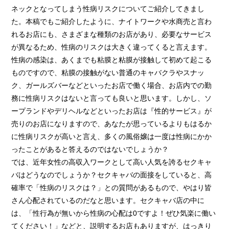
ネックとなってしまう性病リスクについてご紹介してきまし
た。本稿でもご紹介したように、ナイトワークや水商売と言わ
れるお店にも、さまざまな種類のお店があり、必要なサービス
が異なるため、性病のリスクは大きく違ってくると言えます。
性病の感染は、あくまでも粘膜と粘膜が接触して初めて起こる
ものですので、粘膜の接触がない普通のキャバクラやスナッ
ク、ガールズバーなどといったお店で働く場合、お店内での勤
務に性病リスクはないと言っても良いと思います。しかし、ソ
ープランドやデリヘルなどといったお店は『性的サービス』が
売りのお店になりますので、あなたが思っているよりもはるか
に性病リスクが高いと言え、多くの風俗嬢は一度は性病にかか
ったことがあると答えるのではないでしょうか？
では、近年女性の高収入ワークとして高い人気を誇るセクキャ
バはどうなのでしょうか？セクキャバの面接をしていると、高
確率で「性病のリスクは？」との質問があるもので、やはり皆
さん心配されているのだなと思います。セクキャバ店の中に
は、「性行為が無いから性病の心配は0ですよ！ぜひ気楽に働い
てください！」などと、説明するお店もありますが、はっきり