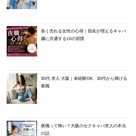
長く売れる女性の心得｜指名が増えるキャバ
嬢に共通する10の習慣
30代 求人 大阪｜未経験OK、30代から輝ける
夜職
夜職って怖い？大阪のセクキャバ求人の本当
の話