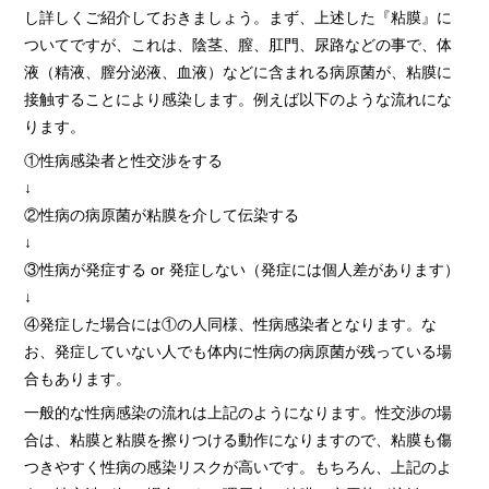
し詳しくご紹介しておきましょう。まず、上述した『粘膜』に
ついてですが、これは、陰茎、膣、肛門、尿路などの事で、体
液（精液、膣分泌液、血液）などに含まれる病原菌が、粘膜に
接触することにより感染します。例えば以下のような流れにな
ります。
①性病感染者と性交渉をする
↓
②性病の病原菌が粘膜を介して伝染する
↓
③性病が発症する or 発症しない（発症には個人差があります）
↓
④発症した場合には①の人同様、性病感染者となります。な
お、発症していない人でも体内に性病の病原菌が残っている場
合もあります。
一般的な性病感染の流れは上記のようになります。性交渉の場
合は、粘膜と粘膜を擦りつける動作になりますので、粘膜も傷
つきやすく性病の感染リスクが高いです。もちろん、上記のよ