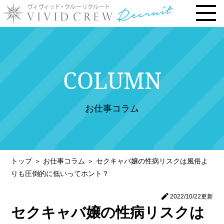
トップページ
COLUMN
お仕事内容
› 時給・お給料について
お仕事コラム
› 勤務地で選ぶ
› 安心の研修システム
› 風俗店・キャバクラ店との違い
トップ
＞
お仕事コラム
＞
セクキャバ嬢の性病リスクは風俗よ
› お客様との連絡先交換一切なし
りも圧倒的に低いってホント？
› 体験入店について
2022/10/22
更新
› 未経験・新人の方へ
セクキャバ嬢の性病リスクは