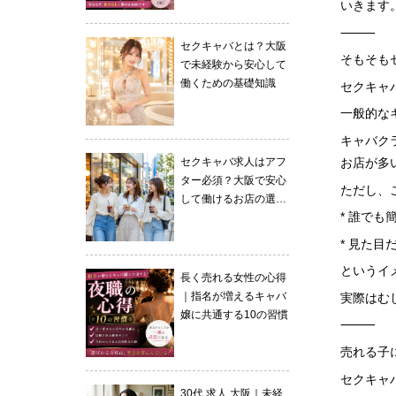
いきます
徹底解説
⸻
セクキャバとは？大阪
そもそも
で未経験から安心して
働くための基礎知識
セクキャ
一般的な
キャバク
お店が多
セクキャバ求人はアフ
ター必須？大阪で安心
ただし、
して働けるお店の選び
* 誰でも
方
* 見た目
というイ
長く売れる女性の心得
｜指名が増えるキャバ
実際はむ
嬢に共通する10の習慣
⸻
売れる子
セクキャ
30代 求人 大阪｜未経