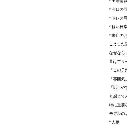
* 出勤情
* 今日の
* ドレス
* 軽い日
* 来店の
こうした
なぜなら
昔はフリ
「この子
「雰囲気
「話しや
と感じて
特に重要
モデルの
* 人柄