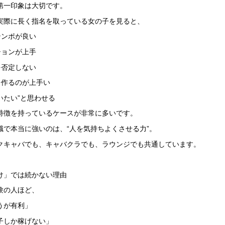
第一印象は大切です。
実際に長く指名を取っている女の子を見ると、
テンポが良い
ションが上手
を否定しない
を作るのが上手い
会いたい”と思わせる
特徴を持っているケースが非常に多いです。
職で本当に強いのは、“人を気持ちよくさせる力”。
クキャバでも、キャバクラでも、ラウンジでも共通しています。
け」では続かない理由
験の人ほど、
うが有利」
子しか稼げない」