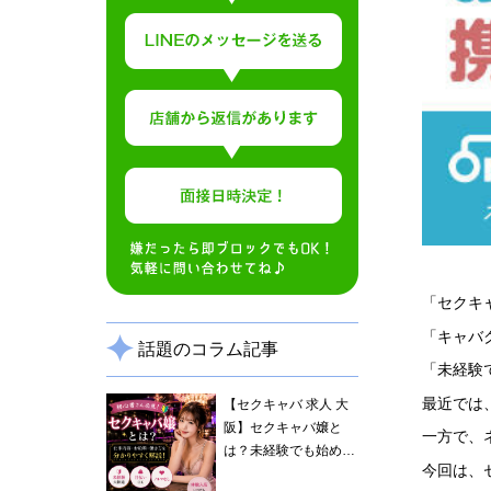
「セクキ
「キャバ
話題のコラム記事
「未経験
最近では
【セクキャバ 求人 大
阪】セクキャバ嬢と
一方で、
は？未経験でも始めや
今回は、
すい理由と仕事内容を