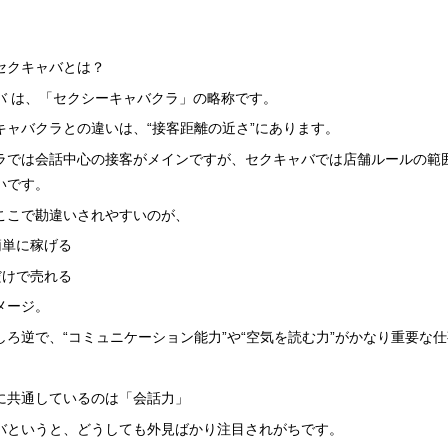
。
セクキャバとは？
バ は、「セクシーキャバクラ」の略称です。
キャバクラとの違いは、“接客距離の近さ”にあります。
ラでは会話中心の接客がメインですが、セクキャバでは店舗ルールの範
いです。
ここで勘違いされやすいのが、
簡単に稼げる
だけで売れる
メージ。
しろ逆で、“コミュニケーション能力”や“空気を読む力”がかなり重要な
に共通しているのは「会話力」
バというと、どうしても外見ばかり注目されがちです。