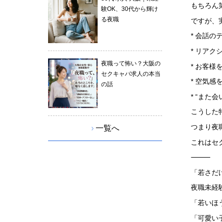
もちろん
験OK、30代から輝け
る夜職
ですが、
* 会話の
* リアク
夜職って怖い？大阪の
* お客様
セクキャバ求人の本当
* 空気感
の話
* “また
こうした
つまり夜
›
一覧へ
これはセ
⸻
「若さだ
夜職未経
「若いほ
「可愛い