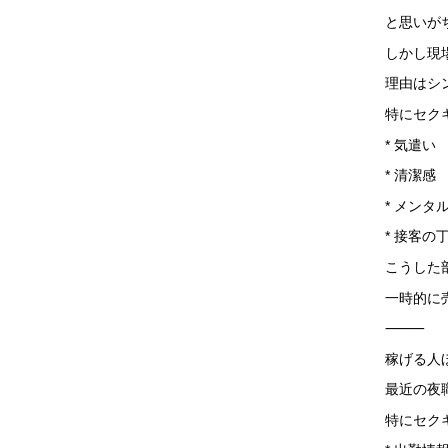
と思いが
しかし現
理由はシ
特にセク
* 気遣い
* 清潔感
* メンタ
* 接客の
こうした
一時的に
⸻
稼げる人
最近の夜
特にセク