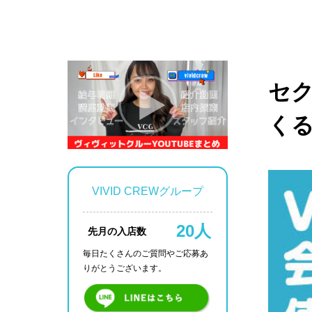
セク
く
VIVID CREWグループ
20人
先月の入店数
毎日たくさんのご質問や
ご応募あ
りがとうございます。