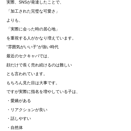
› 人事部について
実際、SNSが発達したことで、
› アリバイ対策万全
「加工された完璧な可愛さ」
よりも、
› 個人ロッカーキレイな更衣室完備
「実際に会った時の居心地」
を重視する人がかなり増えています。
› ニュース・トピックス
“雰囲気がいい子”が強い時代
› お仕事コラム
最近のセクキャバでは、
顔だけで長く売れ続けるのは難しい
› 先輩たちの声
とも言われています。
› 30歳からのママワーク
もちろん見た目は大事です。
› 用語集
ですが実際に指名を増やしている子は、
› カンタン♪LINE面接
・愛嬌がある
› 卒業生の声
・リアクションが良い
› 働く女性の「お給料明細」公開中
・話しやすい
› ご応募・お問い合わせ
・自然体