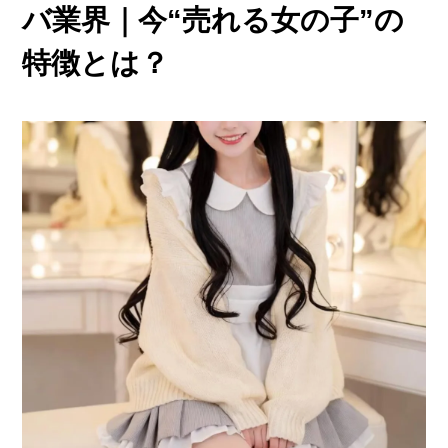
他店との違い
バ業界｜今“売れる女の子”の
› 他店とのお給料比較
特徴とは？
› 他店との考え方比較
› 他店との待遇の比較
› 他店との送りの比較
› VIVIDCREW十三本店
› VIVIDCREW梅田堂山店
› Madame 2nd virgin 十三
› VIVIDCREWマダム梅田店
› VIVIDCREW Pink Party Paradise
お給料・待遇・環境
› 最低時給5,000円保証