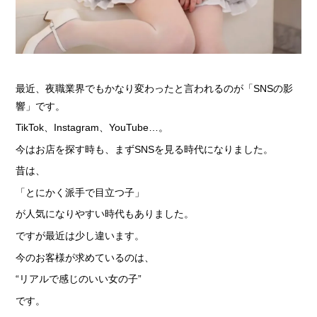
› 完全自由出勤制
› 託児所代金全額負担
› お得な特典
› 連絡先交換、同伴アフター 一切なし！
最近、夜職業界でもかなり変わったと言われるのが「SNSの影
響」です。
› 出戻り大歓迎
TikTok、Instagram、YouTube…。
› 出稼ぎ特典
今はお店を探す時も、まずSNSを見る時代になりました。
› 県外でも送り無料
昔は、
› お友達紹介キャンペーン
「とにかく派手で目立つ子」
› 衣装・ドレス・靴 無料貸出しOK!
が人気になりやすい時代もありました。
› お酒が飲めなくてもOK
ですが最近は少し違います。
› お給料明細公開中!
今のお客様が求めているのは、
› 家具家電付デザイナーズマンション完備
“リアルで感じのいい女の子”
› お給料日払い 即日払いOK!
です。