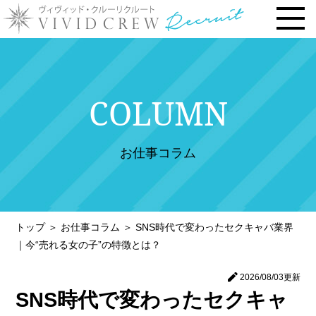
トップページ
COLUMN
お仕事内容
› 時給・お給料について
お仕事コラム
› 勤務地で選ぶ
› 安心の研修システム
› 風俗店・キャバクラ店との違い
トップ
＞
お仕事コラム
＞
SNS時代で変わったセクキャバ業界
› お客様との連絡先交換一切なし
｜今“売れる女の子”の特徴とは？
› 体験入店について
2026/08/03
更新
› 未経験・新人の方へ
SNS時代で変わったセクキャ