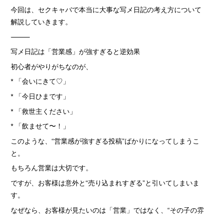
› 人事部について
今回は、セクキャバで本当に大事な写メ日記の考え方について
› アリバイ対策万全
解説していきます。
› 個人ロッカーキレイな更衣室完備
⸻
写メ日記は「営業感」が強すぎると逆効果
初心者がやりがちなのが、
› ニュース・トピックス
* 「会いにきて♡」
› お仕事コラム
* 「今日ひまです」
› 先輩たちの声
* 「救世主ください」
› 30歳からのママワーク
* 「飲ませて〜！」
› 用語集
このような、“営業感が強すぎる投稿”ばかりになってしまうこ
と。
› カンタン♪LINE面接
もちろん営業は大切です。
› 卒業生の声
ですが、お客様は意外と“売り込まれすぎる”と引いてしまいま
› 働く女性の「お給料明細」公開中
す。
› ご応募・お問い合わせ
なぜなら、お客様が見たいのは「営業」ではなく、“その子の雰