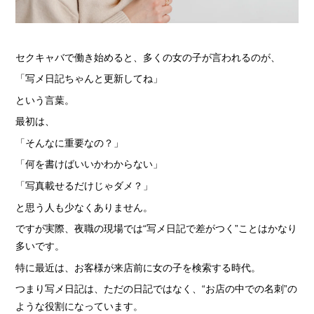
› 完全自由出勤制
› 託児所代金全額負担
セクキャバで働き始めると、多くの女の子が言われるのが、
› お得な特典
「写メ日記ちゃんと更新してね」
› 連絡先交換、同伴アフター 一切なし！
という言葉。
› 出戻り大歓迎
最初は、
› 出稼ぎ特典
「そんなに重要なの？」
› 県外でも送り無料
「何を書けばいいかわからない」
› お友達紹介キャンペーン
「写真載せるだけじゃダメ？」
› 衣装・ドレス・靴 無料貸出しOK!
と思う人も少なくありません。
› お酒が飲めなくてもOK
ですが実際、夜職の現場では“写メ日記で差がつく”ことはかなり
多いです。
› お給料明細公開中!
特に最近は、お客様が来店前に女の子を検索する時代。
› 家具家電付デザイナーズマンション完備
つまり写メ日記は、ただの日記ではなく、“お店の中での名刺”の
› お給料日払い 即日払いOK!
ような役割になっています。