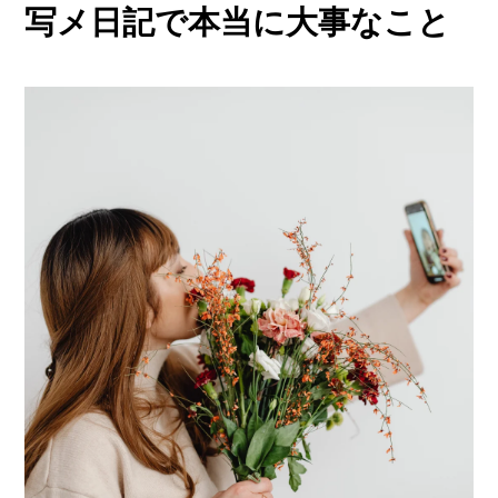
他店との違い
写メ日記で本当に大事なこと
› 他店とのお給料比較
› 他店との考え方比較
› 他店との待遇の比較
› 他店との送りの比較
› VIVIDCREW十三本店
› VIVIDCREW梅田堂山店
› Madame 2nd virgin 十三
› VIVIDCREWマダム梅田店
› VIVIDCREW Pink Party Paradise
お給料・待遇・環境
› 最低時給5,000円保証