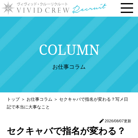
トップページ
COLUMN
お仕事内容
› 時給・お給料について
お仕事コラム
› 勤務地で選ぶ
› 安心の研修システム
› 風俗店・キャバクラ店との違い
トップ
＞
お仕事コラム
＞
セクキャバで指名が変わる？写メ日
› お客様との連絡先交換一切なし
記で本当に大事なこと
› 体験入店について
2026/08/07
更新
› 未経験・新人の方へ
セクキャバで指名が変わる？