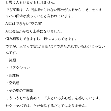
› 人事部について
と思う人もいるかもしれません。
› アリバイ対策万全
でも実際は、AIでは埋められない部分があるからこそ、セクキ
ャバの価値が残っていると言われています。
› 個人ロッカーキレイな更衣室完備
AIにはできない“空気感”
AIは会話がかなり上手になりました。
悩み相談もできますし、暇つぶしもできます。
› ニュース・トピックス
ですが、人間って実は“言葉だけ”で満たされているわけじゃない
› お仕事コラム
んです。
› 先輩たちの声
・笑顔
› 30歳からのママワーク
・リアクション
› 用語集
・距離感
› カンタン♪LINE面接
・空気感
› 卒業生の声
・その場の雰囲気
› 働く女性の「お給料明細」公開中
こういうものを含めて、「人といる安心感」を感じています。
› ご応募・お問い合わせ
セクキャバでは、ただ会話するだけではありません。