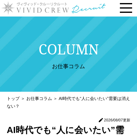
トップページ
COLUMN
お仕事内容
› 時給・お給料について
お仕事コラム
› 勤務地で選ぶ
› 安心の研修システム
› 風俗店・キャバクラ店との違い
トップ
＞
お仕事コラム
＞
AI時代でも“人に会いたい”需要は消え
› お客様との連絡先交換一切なし
ない？
› 体験入店について
2026/08/07
更新
› 未経験・新人の方へ
AI時代でも“人に会いたい”需