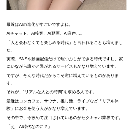
› 完全自由出勤制
› 託児所代金全額負担
最近はAIの進化がすごいですよね。
› お得な特典
AIチャット、AI接客、AI動画、AI音声…。
› 連絡先交換、同伴アフター 一切なし！
「人と会わなくても楽しめる時代」と言われることも増えまし
› 出戻り大歓迎
た。
› 出稼ぎ特典
実際、SNSや動画配信だけで暇つぶしができる時代ですし、家
› 県外でも送り無料
にいながら誰かと繋がれるサービスもかなり増えています。
ですが、そんな時代だからこそ逆に増えているものがありま
› お友達紹介キャンペーン
す。
› 衣装・ドレス・靴 無料貸出しOK!
それが、“リアルな人との時間”を求める人です。
› お酒が飲めなくてもOK
最近はコンカフェ、サウナ、推し活、ライブなど「リアル体
› お給料明細公開中!
験」にお金を使う人がかなり増えています。
› 家具家電付デザイナーズマンション完備
その中で、今改めて注目されているのがセクキャバ業界です。
› お給料日払い 即日払いOK!
「え、AI時代なのに？」