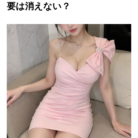
他店との違い
要は消えない？
› 他店とのお給料比較
› 他店との考え方比較
› 他店との待遇の比較
› 他店との送りの比較
› VIVIDCREW十三本店
› VIVIDCREW梅田堂山店
› Madame 2nd virgin 十三
› VIVIDCREWマダム梅田店
› VIVIDCREW Pink Party Paradise
お給料・待遇・環境
› 最低時給5,000円保証