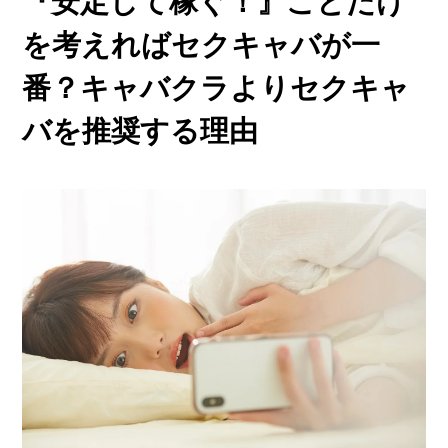
『安定して稼ぐ！』ことだけ
他店との違い
› 他店とのお給料比較
を考えればセクキャバが一
› 他店との考え方比較
番？キャバクラよりセクキャ
› 他店との待遇の比較
バを推奨する理由
› 他店との送りの比較
› VIVIDCREW十三本店
› VIVIDCREW梅田堂山店
› Madame 2nd virgin 十三
› VIVIDCREWマダム梅田店
› VIVIDCREW Pink Party Paradise
お給料・待遇・環境
› 最低時給5,000円保証