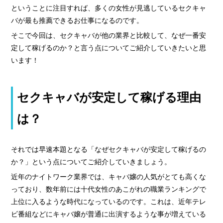
› 人事部について
ということに注目すれば、多くの女性が見逃しているセクキャ
› アリバイ対策万全
バが最も推薦できるお仕事になるのです。
› 個人ロッカーキレイな更衣室完備
そこで今回は、セクキャバが他の業界と比較して、なぜ一番安
定して稼げるのか？と言う点についてご紹介していきたいと思
います！
› ニュース・トピックス
セクキャバが安定して稼げる理由
› お仕事コラム
› 先輩たちの声
は？
› 30歳からのママワーク
› 用語集
それでは早速本題となる「なぜセクキャバが安定して稼げるの
› カンタン♪LINE面接
か？」という点についてご紹介していきましょう。
› 卒業生の声
近年のナイトワーク業界では、キャバ嬢の人気がとても高くな
っており、数年前には十代女性のあこがれの職業ランキングで
› 働く女性の「お給料明細」公開中
上位に入るような時代になっているのです。これは、近年テレ
› ご応募・お問い合わせ
ビ番組などにキャバ嬢が普通に出演するような事が増えている