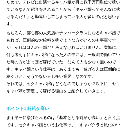
› サイトマップ
ためで、テレビに出演するキャバ嬢が月に数千万円単位で稼い
でいるなんて紹介をされることから「キャバ嬢ってそんなに稼
› グループサイト
げるんだ！」と勘違いしてしまっている人が多いのだと思いま
› オンラインヴィヴィッド
す。
› 店舗スタッフ求人
もちろん、都心部の人気店のナンバークラスになるキャバ嬢で
あれば、圧倒的なお給料を稼ぐような方がいるのも事実です
が、それはほんの一部だと考えなければいけません。実際に、
何も考えずにキャバ嬢になった人の中には、一般職で働いてい
た時の方がよっぽど稼げていた…なんて人も少なく無いので
す。キャバ嬢という仕事は、あくまでも「稼げる人は圧倒的に
稼ぐけど、そうでない人も多い業界」なのです。
それでは、セクキャバ嬢はどうなのでしょうか？以下に、セク
キャバ嬢が安定して稼げる理由をご紹介していきます。
ポイント1 時給が高い
まず第一に挙げられるのは「基本となる時給が高い」と言う点
です。セクキャバ嬢というお仕事は、「キャバクラと風俗の中