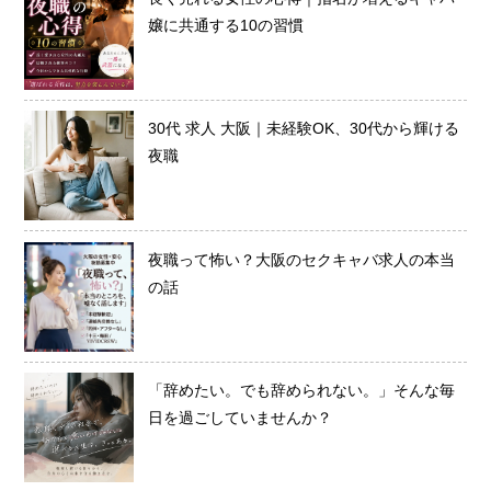
嬢に共通する10の習慣
30代 求人 大阪｜未経験OK、30代から輝ける
夜職
夜職って怖い？大阪のセクキャバ求人の本当
の話
「辞めたい。でも辞められない。」そんな毎
日を過ごしていませんか？