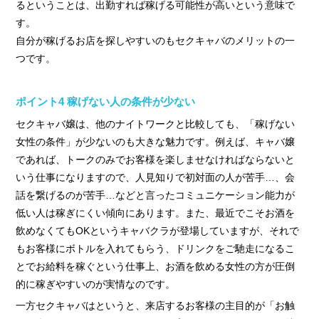
るということは、出勤すれば稼げる可能性が高いという意味で
す。
自分が稼げるお店を探しやすいのもセクキャバのメリットの一
つです。
ポイント4 稼げない人の条件が少ない
セクキャバ嬢は、他のナイトワークと比較しても、「稼げない
女性の条件」が少ないのも大きな魅力です。例えば、キャバ嬢
であれば、トークのみでお客様を楽しませなければならないと
いう仕事になりますので、人見知りで初対面の人が苦手…、会
話を繋げるのが苦手…などと言ったコミュニケーション能力が
低い人は稼ぎにくい傾向にあります。また、最近でこそお酒を
飲めなくてもOKというキャバクラが登場していますが、それで
もお客様にボトルを入れてもらう、ドリンクをご馳走になるこ
とでお給料を稼ぐという仕事上、お酒を飲める女性の方が圧倒
的に稼ぎやすいのが実情なのです。
一方セクキャバはというと、来店するお客様の主目的が「お触