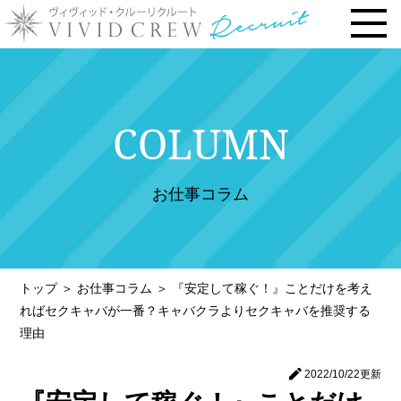
トップページ
COLUMN
お仕事内容
› 時給・お給料について
お仕事コラム
› 勤務地で選ぶ
› 安心の研修システム
› 風俗店・キャバクラ店との違い
トップ
＞
お仕事コラム
＞
『安定して稼ぐ！』ことだけを考え
› お客様との連絡先交換一切なし
ればセクキャバが一番？キャバクラよりセクキャバを推奨する
› 体験入店について
理由
› 未経験・新人の方へ
2022/10/22
更新