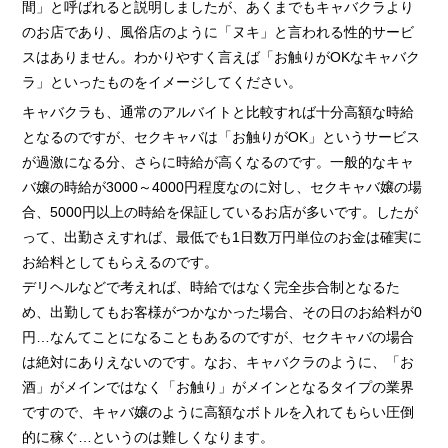
間」と呼ばれると説明しましたが、あくまでもキャバクラより
のお店であり、風俗店のように「ヌキ」と言われる性的サービ
スはありません。わかりやすく言えば「お触りがOKなキャバク
ラ」といったものをイメージしてください。
キャバクラも、通常のアルバイトと比較すれば十分高額な時給
となるのですが、セクキャバは「お触りがOK」というサービス
が過激になる分、さらに時給が高くなるのです。一般的なキャ
バ嬢の時給が3000～4000円程度なのに対し、セクキャバ嬢の場
合、5000円以上の時給を保証しているお店が多いです。したが
って、出勤さえすれば、最低でも1日数万円単位のお金は確実に
お給料としてもらえるのです。
デリヘルなどで考えれば、時給ではなく完全歩合制となるた
め、出勤してもお客様がつかなかった場合、その日のお給料が0
円…なんてことになることもあるのですが、セクキャバの場合
は絶対にありえないのです。なお、キャバクラのように、「お
酒」がメインではなく「お触り」がメインとなるタイプの業界
ですので、キャバ嬢のように高額なボトルを入れてもらい圧倒
的に稼ぐ…というのは難しくなります。