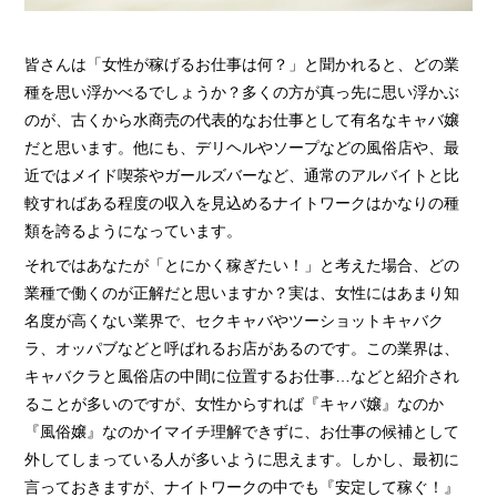
› 完全自由出勤制
› 託児所代金全額負担
皆さんは「女性が稼げるお仕事は何？」と聞かれると、どの業
種を思い浮かべるでしょうか？多くの方が真っ先に思い浮かぶ
› お得な特典
のが、古くから水商売の代表的なお仕事として有名なキャバ嬢
› 連絡先交換、同伴アフター 一切なし！
だと思います。他にも、デリヘルやソープなどの風俗店や、最
› 出戻り大歓迎
近ではメイド喫茶やガールズバーなど、通常のアルバイトと比
較すればある程度の収入を見込めるナイトワークはかなりの種
› 出稼ぎ特典
類を誇るようになっています。
› 県外でも送り無料
それではあなたが「とにかく稼ぎたい！」と考えた場合、どの
› お友達紹介キャンペーン
業種で働くのが正解だと思いますか？実は、女性にはあまり知
› 衣装・ドレス・靴 無料貸出しOK!
名度が高くない業界で、セクキャバやツーショットキャバク
ラ、オッパブなどと呼ばれるお店があるのです。この業界は、
› お酒が飲めなくてもOK
キャバクラと風俗店の中間に位置するお仕事…などと紹介され
› お給料明細公開中!
ることが多いのですが、女性からすれば『キャバ嬢』なのか
› 家具家電付デザイナーズマンション完備
『風俗嬢』なのかイマイチ理解できずに、お仕事の候補として
外してしまっている人が多いように思えます。しかし、最初に
› お給料日払い 即日払いOK!
言っておきますが、ナイトワークの中でも『安定して稼ぐ！』