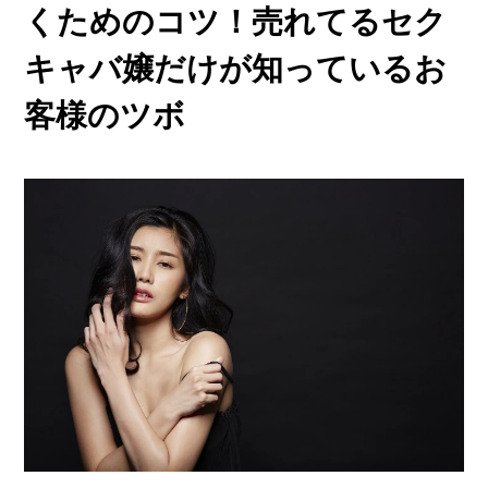
他店との違い
くためのコツ！売れてるセク
› 他店とのお給料比較
キャバ嬢だけが知っているお
› 他店との考え方比較
客様のツボ
› 他店との待遇の比較
› 他店との送りの比較
› VIVIDCREW十三本店
› VIVIDCREW梅田堂山店
› Madame 2nd virgin 十三
› VIVIDCREWマダム梅田店
› VIVIDCREW Pink Party Paradise
お給料・待遇・環境
› 最低時給5,000円保証