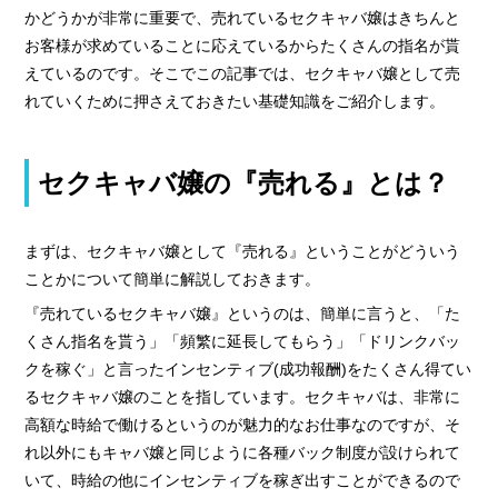
› 人事部について
かどうかが非常に重要で、売れているセクキャバ嬢はきちんと
› アリバイ対策万全
お客様が求めていることに応えているからたくさんの指名が貰
えているのです。そこでこの記事では、セクキャバ嬢として売
› 個人ロッカーキレイな更衣室完備
れていくために押さえておきたい基礎知識をご紹介します。
› ニュース・トピックス
セクキャバ嬢の『売れる』とは？
› お仕事コラム
› 先輩たちの声
まずは、セクキャバ嬢として『売れる』ということがどういう
ことかについて簡単に解説しておきます。
› 30歳からのママワーク
『売れているセクキャバ嬢』というのは、簡単に言うと、「た
› 用語集
くさん指名を貰う」「頻繁に延長してもらう」「ドリンクバッ
› カンタン♪LINE面接
クを稼ぐ」と言ったインセンティブ(成功報酬)をたくさん得てい
› 卒業生の声
るセクキャバ嬢のことを指しています。セクキャバは、非常に
高額な時給で働けるというのが魅力的なお仕事なのですが、そ
› 働く女性の「お給料明細」公開中
れ以外にもキャバ嬢と同じように各種バック制度が設けられて
› ご応募・お問い合わせ
いて、時給の他にインセンティブを稼ぎ出すことができるので