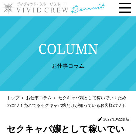
トップページ
COLUMN
お仕事内容
› 時給・お給料について
お仕事コラム
› 勤務地で選ぶ
› 安心の研修システム
› 風俗店・キャバクラ店との違い
トップ
＞
お仕事コラム
＞
セクキャバ嬢として稼いでいくため
› お客様との連絡先交換一切なし
のコツ！売れてるセクキャバ嬢だけが知っているお客様のツボ
› 体験入店について
2022/10/22
更新
› 未経験・新人の方へ
セクキャバ嬢として稼いでい