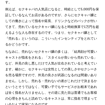
› サイトマップ
す。
› グループサイト
例えば、セクキャバの人気店になると、時給として5,000円を保
証しているなんてお店があるのですが、さらにセクキャバ嬢と
› オンラインヴィヴィッド
しての働きによって指名や延長、ドリンクなどのバックが付い
› 店舗スタッフ求人
てきて、売れているセクキャバ嬢になると時給換算で1万円を超
えるような人も存在するのです。つまり、セクキャバ嬢として
『売れる』というのは、こういったインセンティブをとれてい
るかどうかです。
ちなみに、売れないセクキャバ嬢の多くは、「結局顔が可愛い
キャストが指名をされる」「スタイルが良いから売れている」
など、外見の良し悪しだけで人気が左右されていると考えてい
ます。確かに、セクキャバは女性としての美しさやセクシーさ
を売る場所ですので、外見の良さが武器になるのは間違いあり
ません。しかし、売れる・売れないの差がこれだけで決まるか
というとそうではなく、可愛い子でもサービスがお粗末であれ
ば全く指名が入りませんし、その逆に見た目は普通でもお客様
の心理をきちんと読めているキャストは、常に指名で埋まって
いるなんて状況になるのです。