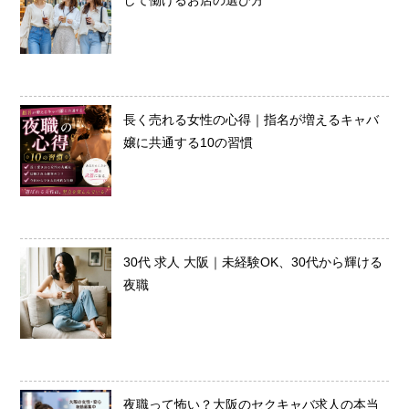
して働けるお店の選び方
長く売れる女性の心得｜指名が増えるキャバ
嬢に共通する10の習慣
30代 求人 大阪｜未経験OK、30代から輝ける
夜職
夜職って怖い？大阪のセクキャバ求人の本当