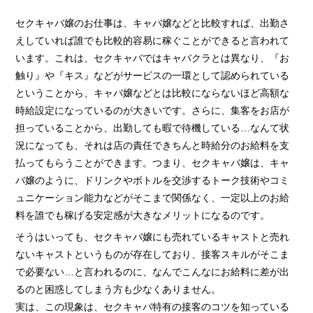
› 完全自由出勤制
セクキャバ嬢のお仕事は、キャバ嬢などと比較すれば、出勤さ
› 託児所代金全額負担
えしていれば誰でも比較的容易に稼ぐことができると言われて
います。これは、セクキャバではキャバクラとは異なり、『お
› お得な特典
触り』や『キス』などがサービスの一環として認められている
› 連絡先交換、同伴アフター 一切なし！
ということから、キャバ嬢などとは比較にならないほど高額な
› 出戻り大歓迎
時給設定になっているのが大きいです。さらに、集客をお店が
担っていることから、出勤しても暇で待機している…なんて状
› 出稼ぎ特典
況になっても、それは店の責任できちんと時給分のお給料を支
› 県外でも送り無料
払ってもらうことができます。つまり、セクキャバ嬢は、キャ
› お友達紹介キャンペーン
バ嬢のように、ドリンクやボトルを交渉するトーク技術やコミ
ュニケーション能力などがそこまで関係なく、一定以上のお給
› 衣装・ドレス・靴 無料貸出しOK!
料を誰でも稼げる安定感が大きなメリットになるのです。
› お酒が飲めなくてもOK
そうはいっても、セクキャバ嬢にも売れているキャストと売れ
› お給料明細公開中!
ないキャストというものが存在しており、接客スキルがそこま
› 家具家電付デザイナーズマンション完備
で必要ない…と言われるのに、なんでこんなにお給料に差が出
るのと困惑してしまう方も少なくありません。
› お給料日払い 即日払いOK!
実は、この現象は、セクキャバ特有の接客のコツを知っている