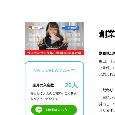
創業
勤務地は
梅田、十
り条件」
VIVID CREWグループ
と思われ
20人
先月の入店数
こだわり
毎日たくさんのご質問や
ご応募あ
「日払い
りがとうございます。
貸出しO
おります