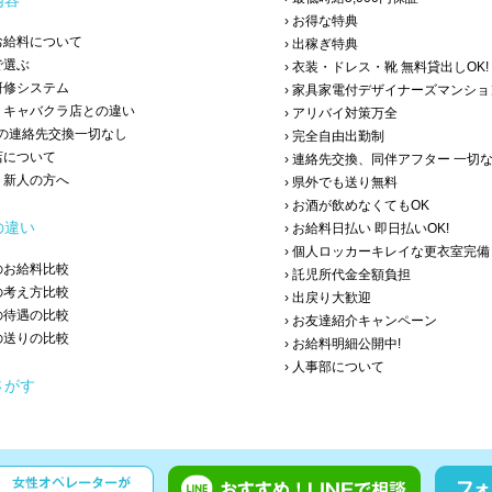
内容
› お得な特典
・お給料について
› 出稼ぎ特典
で選ぶ
› 衣装・ドレス・靴 無料貸出しOK!
の研修システム
› 家具家電付デザイナーズマンシ
店・キャバクラ店との違い
› アリバイ対策万全
の連絡先交換一切なし
› 完全自由出勤制
店について
› 連絡先交換、同伴アフター 一切
験・新人の方へ
› 県外でも送り無料
› お酒が飲めなくてもOK
の違い
› お給料日払い 即日払いOK!
› 個人ロッカーキレイな更衣室完備
とのお給料比較
› 託児所代金全額負担
との考え方比較
› 出戻り大歓迎
との待遇の比較
› お友達紹介キャンペーン
との送りの比較
› お給料明細公開中!
› 人事部について
さがす