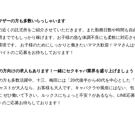
マザーの方も多数いらっしゃいます
の近くの託児所をご紹介させていただきます。また勤務日数や時間も自由
間まででもしっかり稼げます。お子様の急な体調不良にも柔軟に対応さ
環境です。 お子様のためにしっかりと働きたいママ大歓迎！ママさん
バイトのご応募をお待ちしております！
上の方向けの求人もあります！一緒にセクキャバ業界を盛り上げましょう
上の方も多数活躍中。十三、梅田には「20代後半から40代を中心とした
キャストが大人なら、お客様も大人です。キャバクラや風俗にはない、
に ぜひ働いて下さい。ルックスにちょっと不安？があるなら、LINE応
トのご応募お待ちしております！