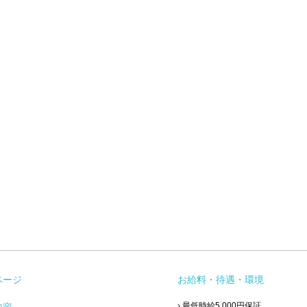
ページ
お給料・待遇・環境
› 最低時給5,000円保証