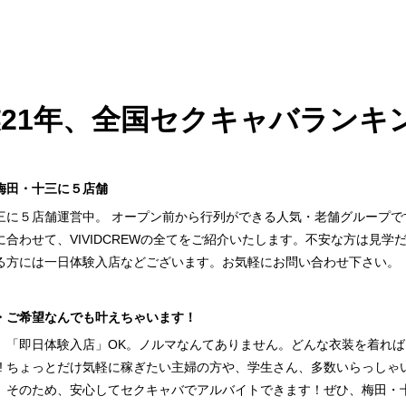
21年、全国セクキャバランキ
梅田・十三に５店舗
三に５店舗運営中。 オープン前から行列ができる人気・老舗グループ
に合わせて、VIVIDCREWの全てをご紹介いたします。不安な方は見
る方には一日体験入店などございます。お気軽にお問い合わせ下さい。
・ご希望なんでも叶えちゃいます！
」「即日体験入店」OK。ノルマなんてありません。どんな衣装を着れ
K! ちょっとだけ気軽に稼ぎたい主婦の方や、学生さん、多数いらっし
。そのため、安心してセクキャバでアルバイトできます！ぜひ、梅田・