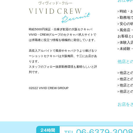
お仕事
› 時給
› 勤務地
› 安心
時給5000円保証・出稼ぎ歓迎の大阪セクキャバ
› 風俗
VIVID・CREWグループのセクキャバ求人サイトで
お客様と
は求職者に役立つ情報を積極的に発信しています。
› 体験入
› 未経
高収入アルバイトで風俗やキャバクラより稼げるツ
ーショットセクキャバは大阪梅田、十三にお店があ
他店と
ります。
スタッフのフォロー抜群勤務環境も素晴らしいと評
判です。
› 他店
› 他店
› 他店
©2022 VIVID CREW GROUP
› 他店
お店を