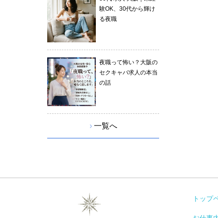
験OK、30代から輝け
る夜職
夜職って怖い？大阪の
セクキャバ求人の本当
の話
›
一覧へ
トップ