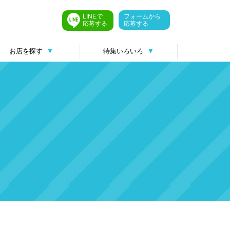
LINEで
フォームから
応募する
応募する
お店を探す
▼
特集いろいろ
▼