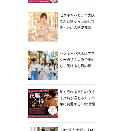
徹底解説
セクキャバとは？大阪
で未経験から安心して
働くための基礎知識
セクキャバ求人はアフ
ター必須？大阪で安心
して働けるお店の選び
方
長く売れる女性の心得
｜指名が増えるキャバ
嬢に共通する10の習慣
30代 求人 大阪｜未経