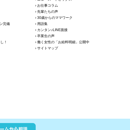
› お仕事コラム
› 先輩たちの声
› 30歳からのママワーク
ョン完備
› 用語集
› カンタン♪LINE面接
› 卒業生の声
なし！
› 働く女性の「お給料明細」公開中
› サイトマップ