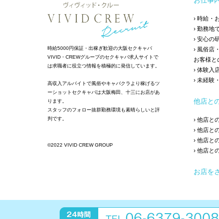
お仕事
› 時給
› 勤務地
› 安心
時給5000円保証・出稼ぎ歓迎の大阪セクキャバ
› 風俗
VIVID・CREWグループのセクキャバ求人サイトで
お客様と
は求職者に役立つ情報を積極的に発信しています。
› 体験入
› 未経
高収入アルバイトで風俗やキャバクラより稼げるツ
ーショットセクキャバは大阪梅田、十三にお店があ
他店と
ります。
スタッフのフォロー抜群勤務環境も素晴らしいと評
判です。
› 他店
› 他店
› 他店
©2022 VIVID CREW GROUP
› 他店
お店を