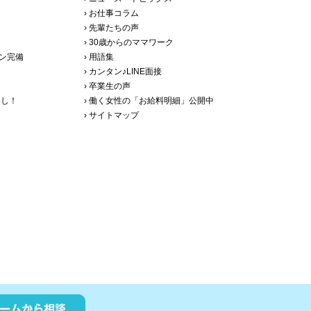
› お仕事コラム
› 先輩たちの声
› 30歳からのママワーク
ョン完備
› 用語集
› カンタン♪LINE面接
› 卒業生の声
なし！
› 働く女性の「お給料明細」公開中
› サイトマップ