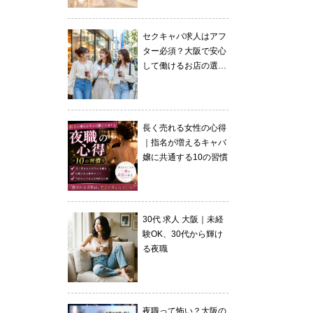
セクキャバ求人はアフ
ター必須？大阪で安心
して働けるお店の選び
方
長く売れる女性の心得
｜指名が増えるキャバ
嬢に共通する10の習慣
30代 求人 大阪｜未経
験OK、30代から輝け
る夜職
夜職って怖い？大阪の