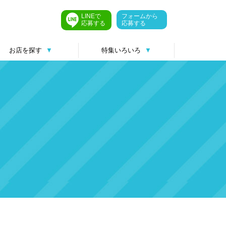
LINEで
フォームから
応募する
応募する
お店を探す
▼
特集いろいろ
▼