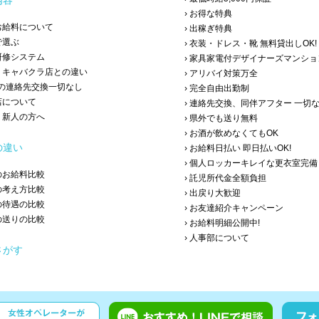
内容
› お得な特典
・お給料について
› 出稼ぎ特典
で選ぶ
› 衣装・ドレス・靴 無料貸出しOK!
の研修システム
› 家具家電付デザイナーズマンシ
店・キャバクラ店との違い
› アリバイ対策万全
の連絡先交換一切なし
› 完全自由出勤制
店について
› 連絡先交換、同伴アフター 一切
験・新人の方へ
› 県外でも送り無料
› お酒が飲めなくてもOK
の違い
› お給料日払い 即日払いOK!
› 個人ロッカーキレイな更衣室完備
とのお給料比較
› 託児所代金全額負担
との考え方比較
› 出戻り大歓迎
との待遇の比較
› お友達紹介キャンペーン
との送りの比較
› お給料明細公開中!
› 人事部について
さがす