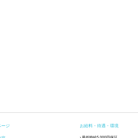
ページ
お給料・待遇・環境
› 最低時給5,000円保証