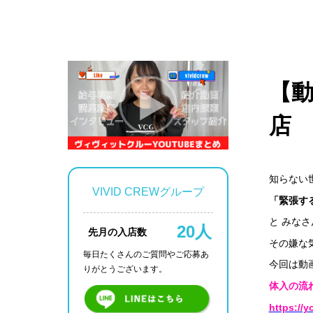
【動
店
知らない
VIVID CREWグループ
「緊張す
と みな
20人
先月の入店数
その嫌な
毎日たくさんのご質問や
ご応募あ
今回は動
りがとうございます。
体入の流れ～
https://