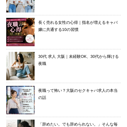
長く売れる女性の心得｜指名が増えるキャバ
嬢に共通する10の習慣
30代 求人 大阪｜未経験OK、30代から輝ける
夜職
夜職って怖い？大阪のセクキャバ求人の本当
の話
「辞めたい。でも辞められない。」そんな毎