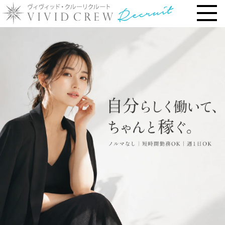
トップページ
お仕事内容
› 時給・お給料について
› 勤務地で選ぶ
› 安心の研修システム
› 風俗店・キャバクラ店との違い
› お客様との連絡先交換一切なし
› 体験入店について
› 未経験・新人の方へ