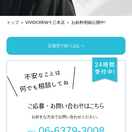
他店との違い
› 他店とのお給料比較
› 他店との考え方比較
トップ ＞
VIVIDCREW十三本店
＞ お給料明細公開中!
› 他店との待遇の比較
› 他店との送りの比較
店舗別で絞り込む
+
› VIVIDCREW十三本店
› VIVIDCREW梅田堂山店
› Madame 2nd virgin 十三
› VIVIDCREWマダム梅田店
› VIVIDCREW Pink Party Paradise
ご応募・お問い合わせはこちら
お好きな方法でお問い合わせください。
お給料・待遇・環境
06-6379-3008
› 最低時給5,000円保証