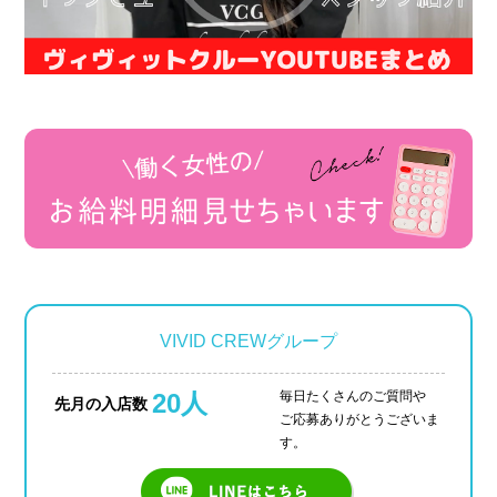
› 人事部について
› アリバイ対策万全
› 個人ロッカーキレイな更衣室完備
› ニュース・トピックス
› お仕事コラム
› 先輩たちの声
› 30歳からのママワーク
› 用語集
VIVID CREWグループ
› カンタン♪LINE面接
› 卒業生の声
20人
毎日たくさんのご質問や
先月の入店数
ご応募ありがとうございま
› 働く女性の「お給料明細」公開中
す。
› ご応募・お問い合わせ