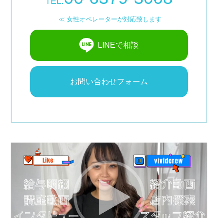
TEL.
› 完全自由出勤制
≪ 女性オペレーターが対応致します
› 託児所代金全額負担
› お得な特典
LINEで相談
› 連絡先交換、同伴アフター 一切なし！
› 出戻り大歓迎
お問い合わせフォーム
› 出稼ぎ特典
› 県外でも送り無料
› お友達紹介キャンペーン
› 衣装・ドレス・靴 無料貸出しOK!
› お酒が飲めなくてもOK
› お給料明細公開中!
› 家具家電付デザイナーズマンション完備
› お給料日払い 即日払いOK!